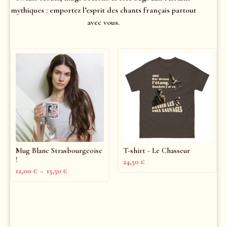
mythiques : emportez l’esprit des chants français partout
avec vous.
Mug Blanc Strasbourgeoise
T-shirt - Le Chasseur
!
24,50
€
12,00
€
–
15,50
€