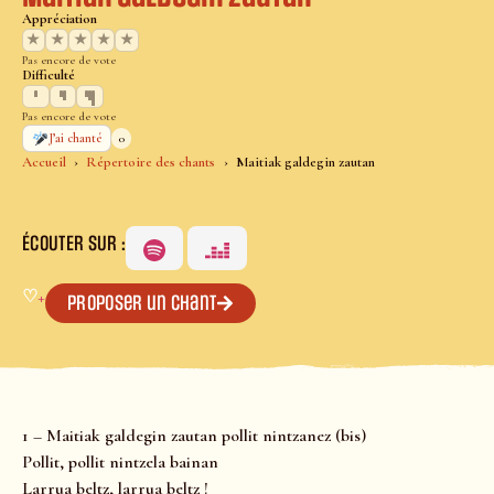
Appréciation
★
★
★
★
★
Pas encore de vote
Difficulté
Pas encore de vote
0
J’ai chanté
Accueil
Répertoire des chants
Maitiak galdegin zautan
ÉCOUTER SUR :
♡
+
Proposer un chant
1 – Maitiak galdegin zautan pollit nintzanez (bis)
Pollit, pollit nintzela bainan
Larrua beltz, larrua beltz !