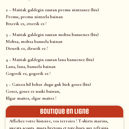
2 – Maitiak galdegin zautan premu nintzanez (bis)
Premu, premu nintzela bainan
Etxerik ez, etxerik ez !
3 – Maitiak galdegin zautan moltsa banuenez (bis)
Moltsa, moltsa banuela bainan
Dirurik ez, dirurik ez !
4 – Maitiak galdegin zautan lana banuenez (bis)
Lana, lana, banuela bainan
Gogorik ez, gogorik ez !
5 – Gaixoa hil behar dugu guk biek gosez (bis)
Gosez, gosez ez naski bainan,
Elgar maitez, elgar maitez !
Boutique en ligne
Affichez votre histoire, vos terroirs ! T-shirts marins,
sweats scouts, mugs bretons et tote-bags aux refrains