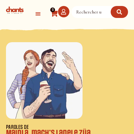
Panneau de gestion des cookies
0
PAROLES DE
Maidla, mach’s Ladele züa