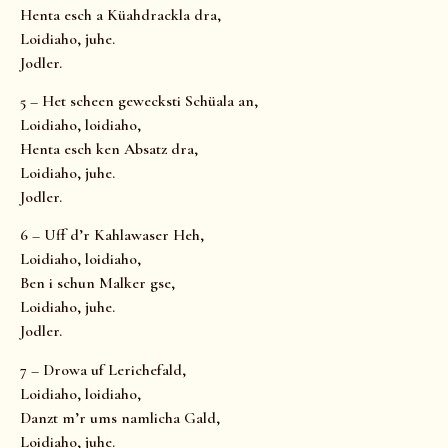
Henta esch a Küahdrackla dra,
Loidiaho, juhe.
Jodler.
5 – Het scheen gewecksti Schüala an,
Loidiaho, loidiaho,
Henta esch ken Absatz dra,
Loidiaho, juhe.
Jodler.
6 – Uff d’r Kahlawaser Heh,
Loidiaho, loidiaho,
Ben i schun Malker gse,
Loidiaho, juhe.
Jodler.
7 – Drowa uf Lerichefald,
Loidiaho, loidiaho,
Danzt m’r ums namlicha Gald,
Loidiaho, juhe.