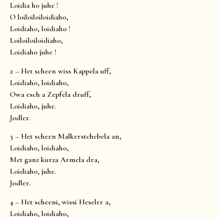
Loidia ho juhe !
O loiloiloiloidiaho,
Loidiaho, loidiaho !
Loiloiloiloidiaho,
Loidiaho juhe !
2 – Het scheen wiss Kappela uff,
Loidiaho, loidiaho,
Owa esch a Zepfela druff,
Loidiaho, juhe.
Jodler.
3 – Het scheen Malkerstchebela an,
Loidiaho, loidiaho,
Met ganz kurza Armela dra,
Loidiaho, juhe.
Jodler.
4 – Het scheeni, wissi Heseler a,
Loidiaho, loidiaho,