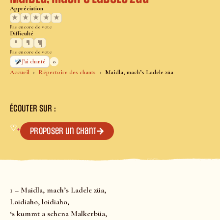
Appréciation
★
★
★
★
★
Pas encore de vote
Difficulté
Pas encore de vote
0
J’ai chanté
Accueil
Répertoire des chants
Maidla, mach’s Ladele züa
ÉCOUTER SUR :
♡
+
Proposer un chant
1 – Maidla, mach’s Ladele züa,
Loidiaho, loidiaho,
‘s kummt a schena Malkerbüa,