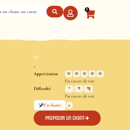
0
♡
+
★
★
★
★
★
Appréciation
Pas encore de vote
Difficulté
Pas encore de vote
0
J’ai chanté
Proposer un chant