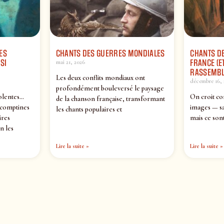
ES
CHANTS DES GUERRES MONDIALES
CHANTS DE
SI
FRANCE (ET
mai 21, 2026
RASSEMBL
Les deux conflits mondiaux ont
décembre 16, 
profondément bouleversé le paysage
olentes…
On croit co
de la chanson française, transformant
 comptines
images — sa
les chants populaires et
ires
mais ce sont
n les
Lire la suite »
Lire la suite »