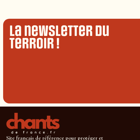
La newsletter du
terroir !
Site français de référence pour protéger et