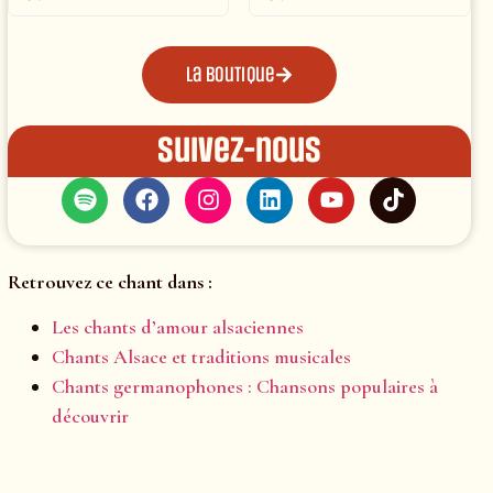
La boutique
Suivez-nous
Retrouvez ce chant dans :
Les chants d’amour alsaciennes
Chants Alsace et traditions musicales
Chants germanophones : Chansons populaires à
découvrir