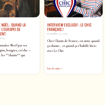
 NOËL : QUAND LA
INTERVIEW EXCLUSIF : LE CHIC
 L’EUROPE) SE
FRANÇAIS !
ENT
novembre 27, 2025
2025
Chez Chants de France, on aime quand
nnaître Noël par ses
ça chante… et quand ça s’habille bien :
pin, bougies, crèche —
avec Le Chic
 les **chants** qui
Lire la suite »