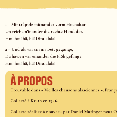
1 – Mir tràpple mitnander vorm Hochaltar
Un reiche n’inander die rechte Hand dar.
Hm! hm! hä, hä! Diralalala!
2 – Und als wir sin ins Bett gegange,
Da hawen wir einander die Flöh gefange.
Hm! hm! hä, hä! Diralalala!
À propos
Trouvable dans « Vieilles chansons alsaciennes », Franço
Collecté à Kruth en 1946.
Collecte réalisée à nouveau par Daniel Muringer pour O