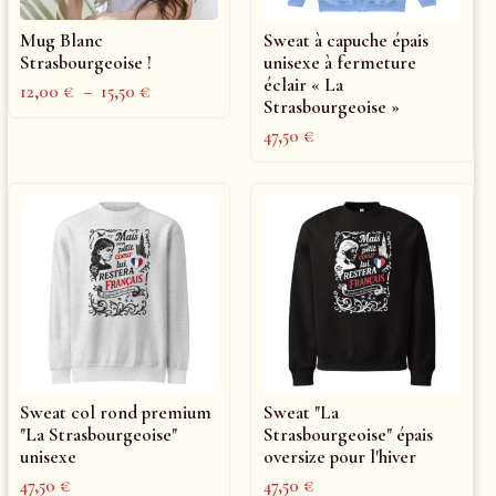
Mug Blanc
Sweat à capuche épais
Strasbourgeoise !
unisexe à fermeture
éclair « La
12,00
€
–
15,50
€
Strasbourgeoise »
47,50
€
Sweat col rond premium
Sweat "La
"La Strasbourgeoise"
Strasbourgeoise" épais
unisexe
oversize pour l'hiver
47,50
€
47,50
€