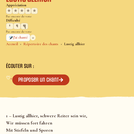
Appréciation
★
★
★
★
★
Pas encore de vote
Difficulté
Pas encore de vote
0
J’ai chanté
Accueil
Répertoire des chants
Lustig allhier
ÉCOUTER SUR :
♡
+
Proposer un chant
1 – Lustig allhier, schwere Reiter sein wir,
Wir müssen fort fahren
Mit Stiefeln und Sporen