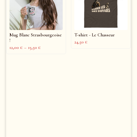
Mug Blanc Strasbourgeoise
T-shirt - Le Chasseur
!
24,50
€
12,00
€
–
15,50
€