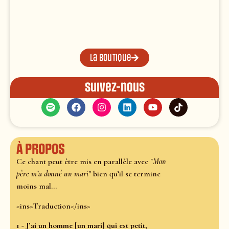
La boutique
Suivez-nous
À propos
Ce chant peut être mis en parallèle avec "
Mon
père m’a donné un mari
" bien qu’il se termine
moins mal...
<ins>Traduction</ins>
1 - J’ai un homme [un mari] qui est petit,