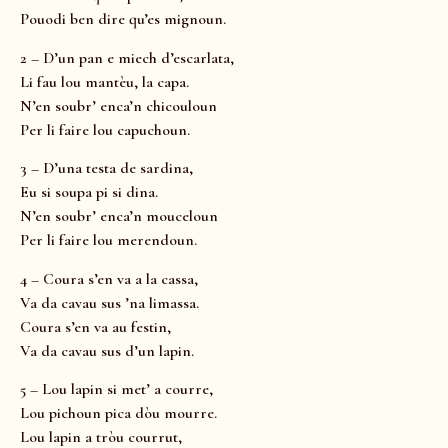
Pouodi ben dire qu’es mignoun.
2 – D’un pan e miech d’escarlata,
Li fau lou mantèu, la capa.
N’en soubr’ enca’n chicouloun
Per li faire lou capuchoun.
3 – D’una testa de sardina,
Eu si soupa pi si dina.
N’en soubr’ enca’n mouceloun
Per li faire lou merendoun.
4 – Coura s’en va a la cassa,
Va da cavau sus ’na limassa.
Coura s’en va au festin,
Va da cavau sus d’un lapin.
5 – Lou lapin si met’ a courre,
Lou pichoun pica dòu mourre.
Lou lapin a tròu courrut,