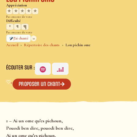
Appréciation
★
★
★
★
★
Pas encore de vote
Difficulté
Pas encore de vote
0
J’ai chanté
Accueil
Répertoire des chants
Lou pichin ome
ÉCOUTER SUR :
♡
+
Proposer un chant
1 – Ai un ome qu’es pichoun,
Pouodi ben dire, pouodi ben dire,
Ai un ome qu’es pichoun,