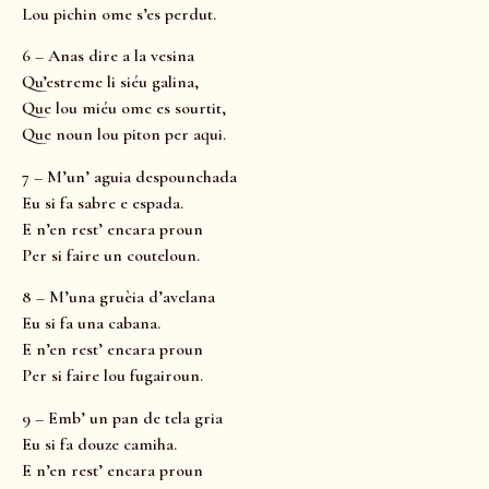
Lou pichin ome s’es perdut.
6 – Anas dire a la vesina
Qu’estreme li siéu galina,
Que lou miéu ome es sourtit,
Que noun lou piton per aqui.
7 – M’un’ aguia despounchada
Eu si fa sabre e espada.
E n’en rest’ encara proun
Per si faire un couteloun.
8 – M’una gruèia d’avelana
Eu si fa una cabana.
E n’en rest’ encara proun
Per si faire lou fugairoun.
9 – Emb’ un pan de tela gria
Eu si fa douze camiha.
E n’en rest’ encara proun