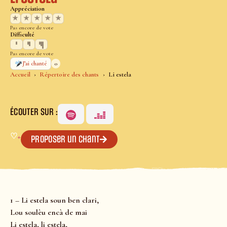
Appréciation
★
★
★
★
★
Pas encore de vote
Difficulté
Pas encore de vote
0
J’ai chanté
Accueil
Répertoire des chants
Li estela
ÉCOUTER SUR :
♡
+
Proposer un chant
1 – Li estela soun ben clari,
Lou soulèu encà de mai
Li estela, li estela,