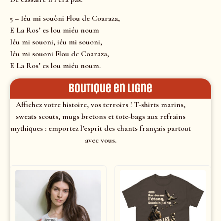
5 – Iéu mi souòni Flou de Coaraza,
E La Ros’ es lou miéu noum
Iéu mi souoni, iéu mi souoni,
Iéu mi souoni Flou de Coaraza,
E La Ros’ es lou miéu noum.
Boutique en ligne
Affichez votre histoire, vos terroirs ! T-shirts marins,
sweats scouts, mugs bretons et tote-bags aux refrains
mythiques : emportez l’esprit des chants français partout
avec vous.