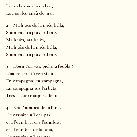
Li estela soun ben clari,
Lou soulèu encà de mai.
2 – Ma li uès de la miéu bella,
Soun encara plus ardents
Ma li uès, ma li uès,
Ma li uès de la miéu bella,
Soun encara plus ardents.
3 – Doun t’en vas, pichina fouòla ?
L’autre sera t’avèn vista
En campagna, en campagna,
En campagna sus l’erbeta,
Tres cassaire auprès de tu.
4 – Era l’oumbra de la luna,
De cassaire n’i èra pas
èra l’oumbra, èra l’oumbra,
èra l’oumbra de la luna,
De cassaire n’i èra pas.