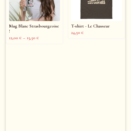
Mug Blanc Strasbourgeoise
T-shirt - Le Chasseur
!
24,50
€
12,00
€
–
15,50
€