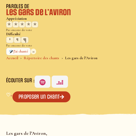
PAROLES DE
Les gars de l’Aviron
Appréciation
★
★
★
★
★
Pas encore de vote
Difficulté
Pas encore de vote
0
J’ai chanté
Accueil
Répertoire des chants
Les gars de l’Aviron
ÉCOUTER SUR :
♡
+
Proposer un chant
Les gars de l’Aviron,