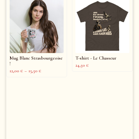
Mug Blanc Strasbourgeoise
T-shirt - Le Chasseur
!
24,50
€
12,00
€
–
15,50
€