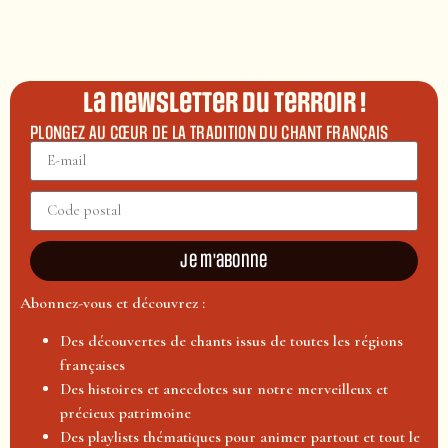
La newsletter du terroir !
PLONGEZ AU CŒUR DE LA TRADITION DU CHANT FRANÇAIS
Je m'abonne
Abonnez-vous et découvrez :
Des découvertes de chants issus de toutes les régions
françaises
Des histoires et anecdotes sur notre merveilleux et
précieux patrimoine
Des playlists thématiques pour animer partout et tout le