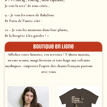
8 – « Courag’, courag’, mon capitaine,
Je vois la terr’ de tous côtés…
9 – Je vois les tours de Babylone
Et Paris de l’autre côté :
10 – Je vois les moutons dans leur plaine,
Et la bergère à les garder ! »
Boutique en ligne
Affichez votre histoire, vos terroirs ! T-shirts marins,
sweats scouts, mugs bretons et tote-bags aux refrains
mythiques : emportez l’esprit des chants français partout
avec vous.