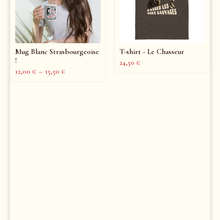
Mug Blanc Strasbourgeoise
T-shirt - Le Chasseur
!
24,50
€
12,00
€
–
15,50
€