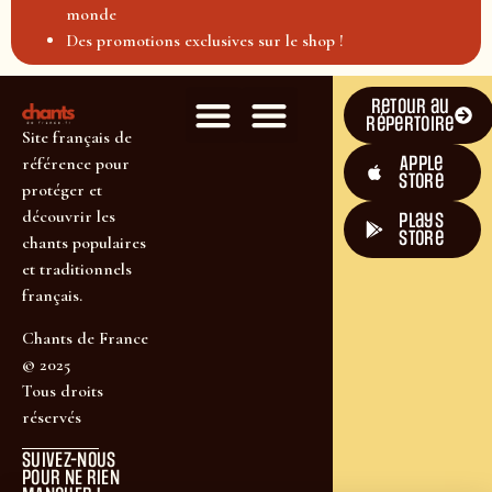
monde
Des promotions exclusives sur le shop !
Retour au
répertoire
Site français de
Apple
référence pour
Store
protéger et
découvrir les
plays
store
chants populaires
et traditionnels
français.
Chants de France
© 2025
Tous droits
réservés
SUIVEZ-NOUS
POUR NE RIEN