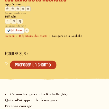
Appréciation
★
★
★
★
★
Pas encore de vote
Difficulté
Pas encore de vote
0
J’ai chanté
Accueil
Répertoire des chants
Les gars de la Rochelle
ÉCOUTER SUR :
♡
+
Proposer un chant
1 – Ce sont les gars de La Rochelle (bis)
Qui veul’nt apprendre à naviguer
Prenons courage