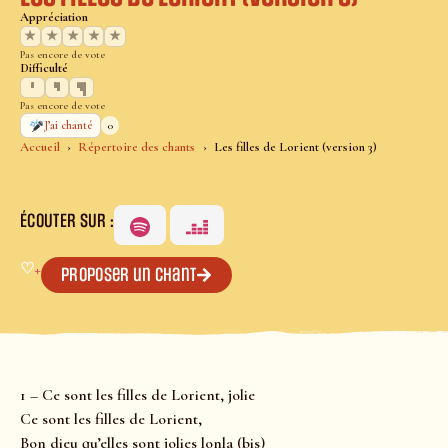
Appréciation
★
★
★
★
★
Pas encore de vote
Difficulté
Pas encore de vote
0
J’ai chanté
Accueil
Répertoire des chants
Les filles de Lorient (version 3)
ÉCOUTER SUR :
♡
+
Proposer un chant
1 – Ce sont les filles de Lorient, jolie
Ce sont les filles de Lorient,
Bon dieu qu’elles sont jolies lonla (bis)