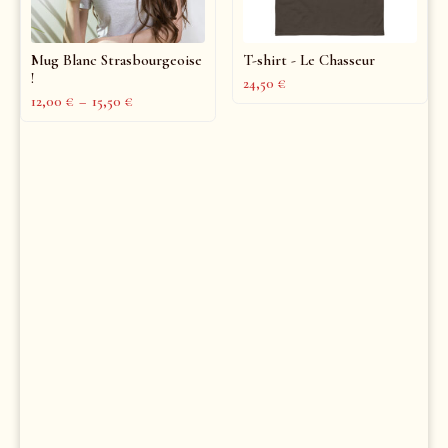
Mug Blanc Strasbourgeoise
T-shirt - Le Chasseur
!
24,50
€
12,00
€
–
15,50
€