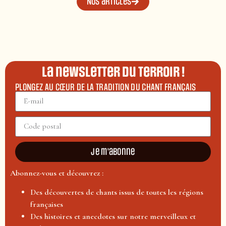
Nos articles
La newsletter du terroir !
PLONGEZ AU CŒUR DE LA TRADITION DU CHANT FRANÇAIS
Je m'abonne
Abonnez-vous et découvrez :
Des découvertes de chants issus de toutes les régions
françaises
Des histoires et anecdotes sur notre merveilleux et