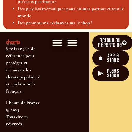
précieux patrimoine
Des playlists thématiques pour animer partout et tout le
monde
Des promotions exclusives sur le shop !
Retour au
répertoire
Site français de
Apple
référence pour
Store
protéger et
découvrir les
plays
store
chants populaires
et traditionnels
français.
Chants de France
© 2025
Tous droits
réservés