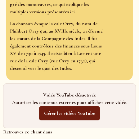
gré des manoeuvres, ce qui explique les
multiples versions présentées ici.
La chanson évoque la cale Orry, du nom de
Philibert Orry qui, au XVIIIe siècle, a réformé
les statuts de la Compagnie des Indes. Il fut
également contrôleur des finances sous Louis
XV de 1730 à 1745. Il existe bien à Lorient une
rue de la cale Orry (rue Orry en 1732), qui
descend vers le quai des Indes.
Vidéo YouTube désactivée
Autorisez les contenus externes pour afficher cette vidéo.
Gérer les vidéos YouTube
Retrouvez ce chant dans :