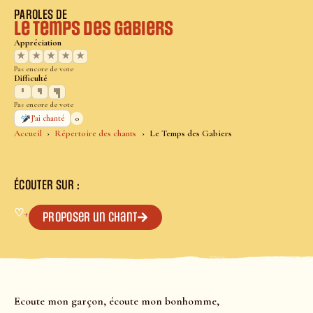
PAROLES DE
Le Temps des Gabiers
Appréciation
★
★
★
★
★
Pas encore de vote
Difficulté
Pas encore de vote
0
J’ai chanté
Accueil
Répertoire des chants
Le Temps des Gabiers
ÉCOUTER SUR :
♡
+
Proposer un chant
Ecoute mon garçon, écoute mon bonhomme,