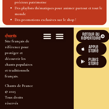
précieux patrimoine
Des playlists thématiques pour animer partout et tout le
monde
Des promotions exclusives sur le shop !
Retour au
répertoire
Site français de
Apple
référence pour
Store
protéger et
découvrir les
plays
store
chants populaires
et traditionnels
français.
Chants de France
© 2025
Tous droits
réservés