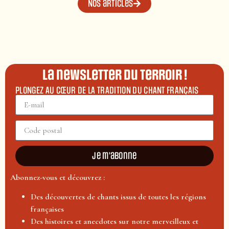
Nos articles
La newsletter du terroir !
PLONGEZ AU CŒUR DE LA TRADITION DU CHANT FRANÇAIS
Je m'abonne
Abonnez-vous et découvrez :
Des découvertes de chants issus de toutes les régions
françaises
Des histoires et anecdotes sur notre merveilleux et