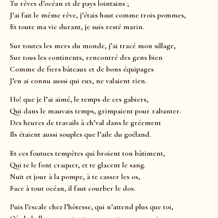
Tu rêves d’océan et de pays lointains ;
J’ai fait le même rêve, j’étais haut comme trois pommes,
Et toute ma vie durant, je suis resté marin.
Sur toutes les mers du monde, j’ai tracé mon sillage,
Sur tous les continents, rencontré des gens bien
Comme de fiers bâteaux et de bons équipages
J’en ai connu aussi qui eux, ne valaient rien.
Ho! que je l’ai aimé, le temps de ces gabiers,
Qui dans le mauvais temps, grimpaient pour rabanter.
Des heures de travails à ch’val dans le gréement
Ils étaient aussi souples que l’aile du goéland.
Et ces foutues tempêtes qui broient ton bâtiment,
Qui te le font craquer, et te glacent le sang.
Nuit et jour à la pompe, à te casser les os,
Face à tout océan, il faut courber le dos.
Puis l’escale chez l’hôtesse, qui n’attend plus que toi,