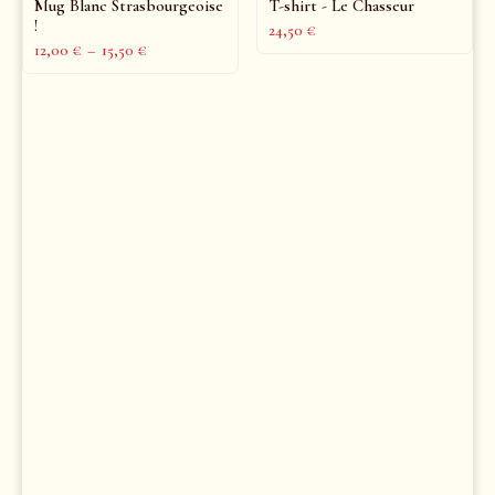
Mug Blanc Strasbourgeoise
T-shirt - Le Chasseur
!
24,50
€
12,00
€
–
15,50
€