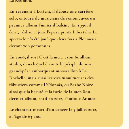
La Réunion.
En revenant à
Lorient
, il débute une carrière
solo, entouré de musiciens de renom, avec un
premier album
Fumier d’baleine.
En 1996, il
écrit, réalise et joue l’opéra pirate Libertalia. Le
spectacle n’a été joué que deux fois à Ploemeur
devant 700 personnes.
En
2008
, il sort
C’est la mer
..., son 6e album
studio, dans lequel il conte le périple de son
grand-père embarquant moussaillon à La
Rochelle, mais aussi les vies tumultueuses des
flibustiers comme L’Olonois, ou Barbe Noire
ainsi que la beauté et la furie de la mer. Son
dernier album, sorti en 2012, s’intitule
Ar mor
.
Le chanteur meurt d’un cancer le
3 juillet 2012
,
à l’âge de 63 ans.