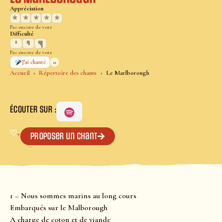
Appréciation
★
★
★
★
★
Pas encore de vote
Difficulté
Pas encore de vote
0
J’ai chanté
Accueil
Répertoire des chants
Le Marlborough
ÉCOUTER SUR :
♡
+
Proposer un chant
1 – Nous sommes marins au long cours
Embarqués sur le Malborough
A charge de coton et de viande