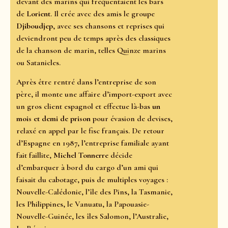
devant des marins qui fréquentaient les bars
de
Lorient
. Il crée avec des amis le groupe
Djiboudjep
, avec ses chansons et reprises qui
deviendront peu de temps après des classiques
de la chanson de marin, telles Quinze marins
ou Satanicles.
Après être rentré dans l’entreprise de son
père, il monte une affaire d’import-export avec
un gros client espagnol et effectue là-bas
un
mois et demi de prison
pour évasion de devises,
relaxé en appel par le fisc français. De retour
d’Espagne en 1987, l’entreprise familiale ayant
fait faillite,
Michel Tonnerre
décide
d’embarquer à bord du cargo d’un ami qui
faisait du cabotage, puis de multiples voyages :
Nouvelle-Calédonie, l’île des Pins, la Tasmanie,
les Philippines, le Vanuatu, la Papouasie-
Nouvelle-Guinée, les îles Salomon, l’Australie,