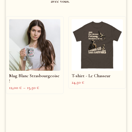
avec vous.
Mug Blanc Strasbourgeoise
T-shirt - Le Chasseur
!
24,50
€
12,00
€
–
15,50
€