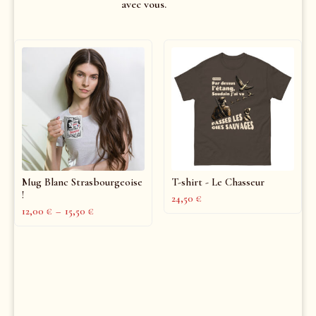
avec vous.
Mug Blanc Strasbourgeoise
T-shirt - Le Chasseur
!
24,50
€
12,00
€
–
15,50
€