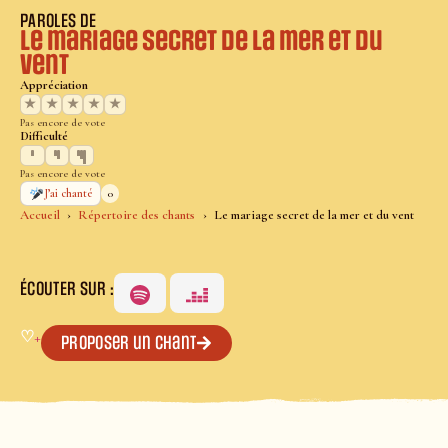
PAROLES DE
Le mariage secret de la mer et du
vent
Appréciation
★
★
★
★
★
Pas encore de vote
Difficulté
Pas encore de vote
0
J’ai chanté
Accueil
Répertoire des chants
Le mariage secret de la mer et du vent
ÉCOUTER SUR :
♡
+
Proposer un chant