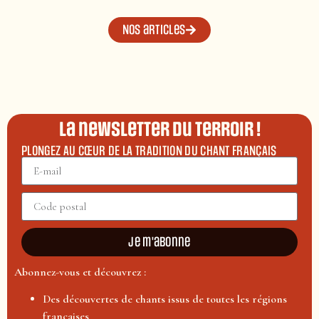
Nos articles
La newsletter du terroir !
PLONGEZ AU CŒUR DE LA TRADITION DU CHANT FRANÇAIS
Je m'abonne
Abonnez-vous et découvrez :
Des découvertes de chants issus de toutes les régions
françaises