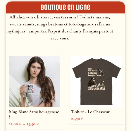
Boutique en ligne
Affichez votre histoire, vos terroirs ! T-shirts marins,
sweats scouts, mugs bretons et tote-bags aux refrains
mythiques : emportez l’esprit des chants français partout
avec vous.
Mug Blanc Strasbourgeoise
T-shirt - Le Chasseur
!
24,50
€
12,00
€
–
15,50
€