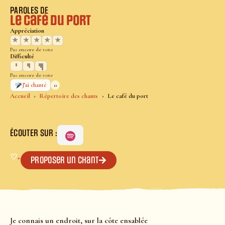
PAROLES DE
Le café du port
Appréciation
★
★
★
★
★
Pas encore de vote
Difficulté
Pas encore de vote
0
J’ai chanté
Accueil
Répertoire des chants
Le café du port
ÉCOUTER SUR :
♡
+
Proposer un chant
Je connais un endroit, sur la côte ensablée