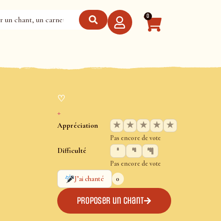
0
♡
+
★
★
★
★
★
Appréciation
Pas encore de vote
Difficulté
Pas encore de vote
0
J’ai chanté
Proposer un chant