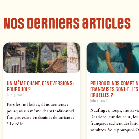
Nos derniers articles
UN MÊME CHANT, CENT VERSIONS :
POURQUOI NOS COMPTIN
POURQUOI ?
FRANÇAISES SONT-ELLES 
CRUELLES ?
juin 9, 2026
juin 7, 2026
Paroles, mélodies, dénouements :
Naufrages, loups, morts vi
pourquoi un même chant traditionnel
Derrière leur douceur, les
français existe en dizaines de variantes
françaises cachent des histo
? Le rôle
sombres. Voici pourquoi. O