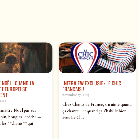
 NOËL : QUAND LA
INTERVIEW EXCLUSIF : LE CHIC
 L’EUROPE) SE
FRANÇAIS !
ENT
novembre 27, 2025
2025
Chez Chants de France, on aime quand
nnaître Noël par ses
ça chante… et quand ça s’habille bien :
pin, bougies, crèche —
avec Le Chic
 les **chants** qui