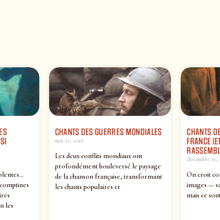
ES
CHANTS DES GUERRES MONDIALES
CHANTS DE
SI
FRANCE (ET
mai 21, 2026
RASSEMBL
Les deux conflits mondiaux ont
décembre 16, 
profondément bouleversé le paysage
olentes…
On croit co
de la chanson française, transformant
 comptines
images — sa
les chants populaires et
ires
mais ce sont
n les