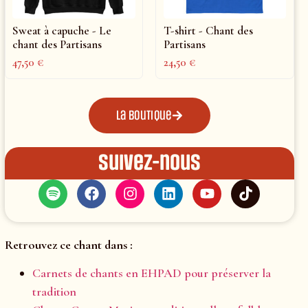
Sweat à capuche - Le
T-shirt - Chant des
chant des Partisans
Partisans
47,50
€
24,50
€
La boutique
Suivez-nous
Retrouvez ce chant dans :
Carnets de chants en EHPAD pour préserver la
tradition