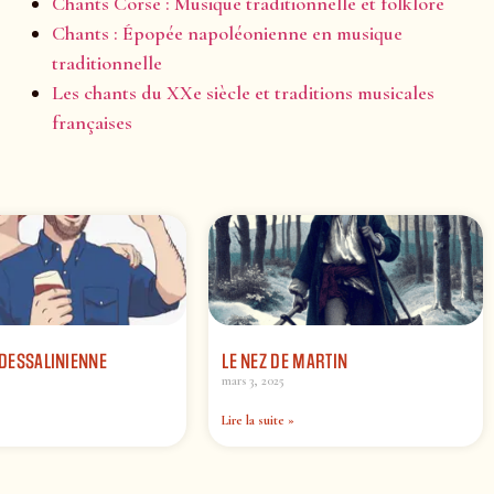
Chants Corse : Musique traditionnelle et folklore
Chants : Épopée napoléonienne en musique
traditionnelle
Les chants du XXe siècle et traditions musicales
françaises
A DESSALINIENNE
LE NEZ DE MARTIN
mars 3, 2025
Lire la suite »