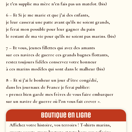
je t’en supplie ma mère n’en fais pas un matelot. (bis)
6 – Et Si je me marie et que j’ai des enfants,
je leur casserai une patte avant qu’ils ne soient grands,
je ferai mon possible pour leur gagner du pain
le restant de ma vie pour qu’ils ne soient pas marins. (bis)
7 – Et vous, jeunes fillettes qui avez des amants
sur ces navires de guerre ces grands bagnes flottants,
restez toujours fidèles conservez votre honneur
à ces marins modèles qui sont dans le malheur (bis)
8 – Et si j’ai le bonheur un jour d’être congédié,
dans les journaux de France je ferai publier:
« prenez bien garde mes frères de vous faire embarquer
sur un navire de guerre où l’on vous fait crever ».
Boutique en ligne
Affichez votre histoire, vos terroirs ! T-shirts marins,
sweats scouts, mugs bretons et tote-bags aux refrains