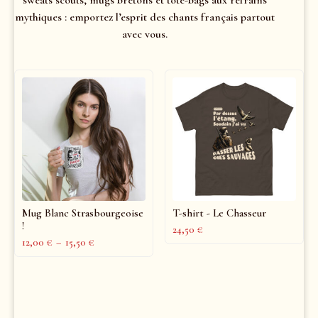
mythiques : emportez l’esprit des chants français partout
avec vous.
Mug Blanc Strasbourgeoise
T-shirt - Le Chasseur
!
24,50
€
12,00
€
–
15,50
€