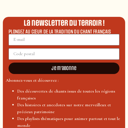
La newsletter du terroir !
PLONGEZ AU CŒUR DE LA TRADITION DU CHANT FRANÇAIS
Je m'abonne
Abonnez-vous et découvrez :
Des découvertes de chants issus de toutes les régions
françaises
Des histoires et anecdotes sur notre merveilleux et
précieux patrimoine
Des playlists thématiques pour animer partout et tout le
monde