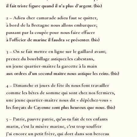
il fait triste figure quand il n’a plus d’argent. (bis)
2 – Adieu cher camarade adieu faut se quitter,
à bord de la Bretagne nous allons embarquer;
passant par la coupée pour nous faire effacer
à l’officier de marine il faudra se présenter. (bis)
3 – On se fait mettre en ligne sur le gaillard avant;
prenez du bourbillage astiquez les cabestans,
un jeune quartier-maître la garcette à la main
aux ordres d’un second maitre nous astique les reins. (bis)
4 – Dimanche et jours de fête ils nous font travailler
comme les bêtes de somme qui sont chez nos fermiers,
une jeune quartier-maître nous dit « dépêchez-vous »
les forçats de Cayenne sont plus heureux que nous. (bis)
5 – Patrie, pauvre patrie, qu’as-tu fait de tes enfants
marin, c’est la misère marine, c’est trop souffrir
j’ai encore un petit frère, qui dort dans son berceau