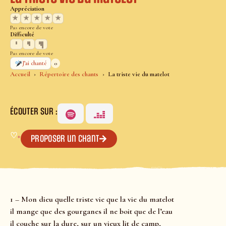
Appréciation
★
★
★
★
★
Pas encore de vote
Difficulté
Pas encore de vote
0
J’ai chanté
Accueil
Répertoire des chants
La triste vie du matelot
ÉCOUTER SUR :
♡
+
Proposer un chant
1 – Mon dieu quelle triste vie que la vie du matelot
il mange que des gourganes il ne boit que de l’eau
il couche sur la dure, sur un vieux lit de camp,