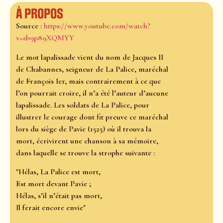
À propos
Source :
https://www.youtube.com/watch?
v=zb9p89XQMYY
Le mot lapalissade vient du nom de Jacques II
de Chabannes, seigneur de La Palice, maréchal
de François Ier, mais contrairement à ce que
l’on pourrait croire, il n’a été l’auteur d’aucune
lapalissade. Les soldats de La Palice, pour
illustrer le courage dont fit preuve ce maréchal
lors du siège de Pavie (1525) où il trouva la
mort, écrivirent une chanson à sa mémoire,
dans laquelle se trouve la strophe suivante :
"Hélas, La Palice est mort,
Est mort devant Pavie ;
Hélas, s’il n’était pas mort,
Il ferait encore envie"