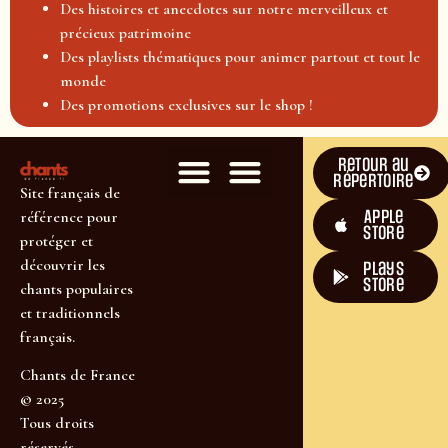
Des histoires et anecdotes sur notre merveilleux et
précieux patrimoine
Des playlists thématiques pour animer partout et tout le
monde
Des promotions exclusives sur le shop !
Retour au
répertoire
Site français de
Apple
référence pour
Store
protéger et
découvrir les
plays
store
chants populaires
et traditionnels
français.
Chants de France
© 2025
Tous droits
réservés