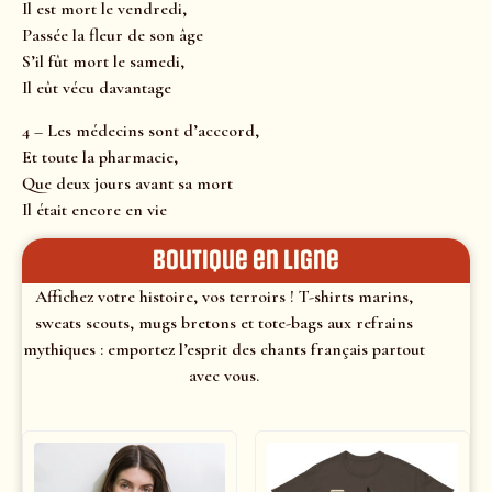
Il est mort le vendredi,
Passée la fleur de son âge
S’il fût mort le samedi,
Il eût vécu davantage
4 – Les médecins sont d’acccord,
Et toute la pharmacie,
Que deux jours avant sa mort
Il était encore en vie
Boutique en ligne
Affichez votre histoire, vos terroirs ! T-shirts marins,
sweats scouts, mugs bretons et tote-bags aux refrains
mythiques : emportez l’esprit des chants français partout
avec vous.