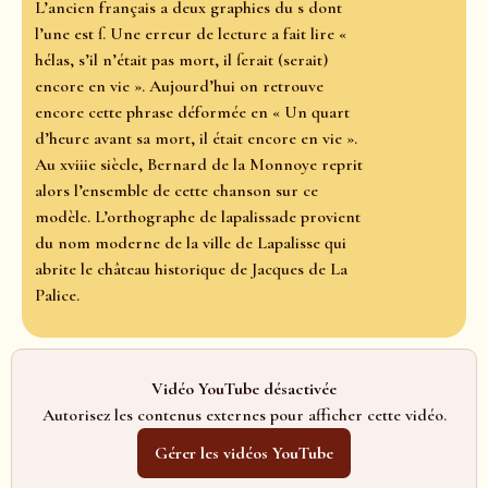
L’ancien français a deux graphies du s dont
l’une est ſ. Une erreur de lecture a fait lire «
hélas, s’il n’était pas mort, il ſerait (serait)
encore en vie ». Aujourd’hui on retrouve
encore cette phrase déformée en « Un quart
d’heure avant sa mort, il était encore en vie ».
Au xviiie siècle, Bernard de la Monnoye reprit
alors l’ensemble de cette chanson sur ce
modèle. L’orthographe de lapalissade provient
du nom moderne de la ville de Lapalisse qui
abrite le château historique de Jacques de La
Palice.
Vidéo YouTube désactivée
Autorisez les contenus externes pour afficher cette vidéo.
Gérer les vidéos YouTube