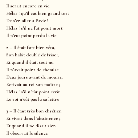
Il serait encore en vie.
Hélas ! qu’il eut bien grand tort
De s’en aller à Pavie !
Hélas ! s’il ne fut point mort
Il n’eut point perdu la vie
2 – Il était fort bien vêtu,
Son habit doublé de frise ;
Et quand il était tout nu
Il n’avait point de chemise
Deux jours avant de mourir,
Ecrivait au roi son maître ;
Hélas ! s’il n’eût point écrit
Le roi n’eût pas lu sa lettre
3 – Il était très bon chrétien
Et vivait dans l’abstinence ;
Et quand il ne disait rien
Il observait le silence