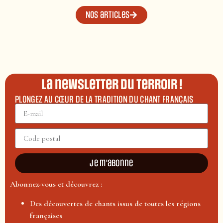
Nos articles
La newsletter du terroir !
PLONGEZ AU CŒUR DE LA TRADITION DU CHANT FRANÇAIS
Je m'abonne
Abonnez-vous et découvrez :
Des découvertes de chants issus de toutes les régions
françaises