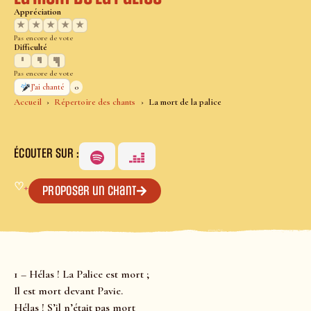
Appréciation
★
★
★
★
★
Pas encore de vote
Difficulté
Pas encore de vote
0
J’ai chanté
Accueil
Répertoire des chants
La mort de la palice
ÉCOUTER SUR :
♡
+
Proposer un chant
1 – Hélas ! La Palice est mort ;
Il est mort devant Pavie.
Hélas ! S’il n’était pas mort