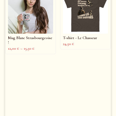
Mug Blanc Strasbourgeoise
T-shirt - Le Chasseur
!
24,50
€
12,00
€
–
15,50
€