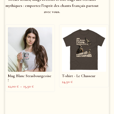
mythiques : emportez l’esprit des chants français partout
avec vous.
Mug Blanc Strasbourgeoise
T-shirt - Le Chasseur
!
24,50
€
12,00
€
–
15,50
€