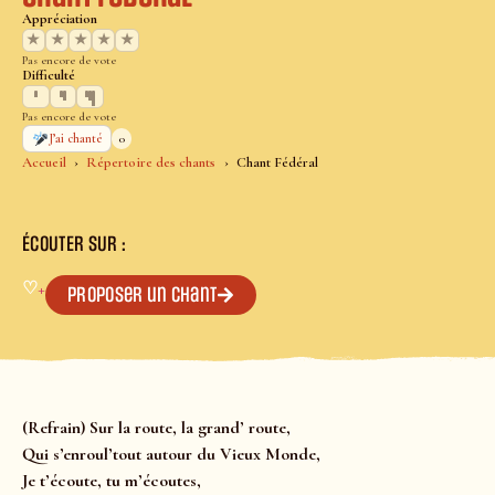
Appréciation
★
★
★
★
★
Pas encore de vote
Difficulté
Pas encore de vote
0
J’ai chanté
Accueil
Répertoire des chants
Chant Fédéral
ÉCOUTER SUR :
♡
+
Proposer un chant
(Refrain) Sur la route, la grand’ route,
Qui s’enroul’tout autour du Vieux Monde,
Je t’écoute, tu m’écoutes,