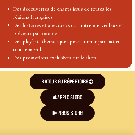
Des découvertes de chants issus de toutes les
régions françaises
Des histoires et anecdotes sur notre merveilleux et
précieux patrimoine
Des playlists thématiques pour animer partout et
tout le monde
Des promotions exclusives sur le shop !
Retour au répertoire
Apple Store
plays store