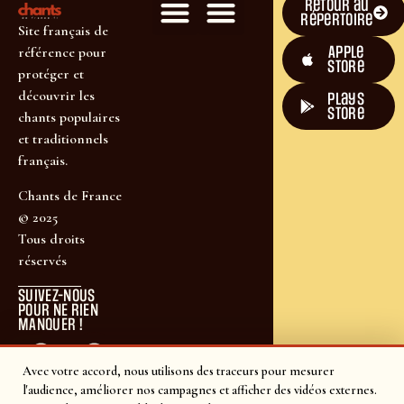
Retour au
répertoire
Site français de
Apple
référence pour
Store
protéger et
découvrir les
plays
store
chants populaires
et traditionnels
français.
Chants de France
© 2025
Tous droits
réservés
SUIVEZ-NOUS
POUR NE RIEN
MANQUER !
Avec votre accord, nous utilisons des traceurs pour mesurer
l'audience, améliorer nos campagnes et afficher des vidéos externes.