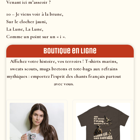
Venant ici m’asseoir ?
10 – Je viens voir à la brune,
Sur le clocher jauni,
La Lune, La Lune,
Comme un point sur un « i ».
Boutique en ligne
Affichez votre histoire, vos terroirs ! T-shirts marins,
sweats scouts, mugs bretons et tote-bags aux refrains
mythiques : emportez l’esprit des chants français partout
avec vous.