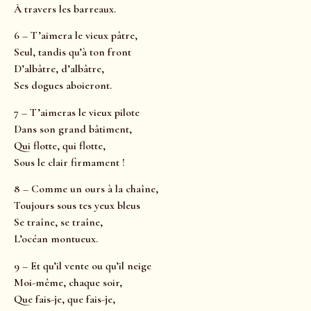
À travers les barreaux.
6 – T’aimera le vieux pâtre,
Seul, tandis qu’à ton front
D’albâtre, d’albâtre,
Ses dogues aboieront.
7 – T’aimeras le vieux pilote
Dans son grand bâtiment,
Qui flotte, qui flotte,
Sous le clair firmament !
8 – Comme un ours à la chaîne,
Toujours sous tes yeux bleus
Se traîne, se traîne,
L’océan montueux.
9 – Et qu’il vente ou qu’il neige
Moi-même, chaque soir,
Que fais-je, que fais-je,