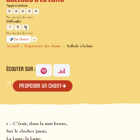
Appréciation
★
★
★
★
★
Pas encore de vote
Difficulté
Pas encore de vote
0
J’ai chanté
Accueil
Répertoire des chants
Ballade à la lune
ÉCOUTER SUR :
♡
+
Proposer un chant
1 – C’était, dans la nuit brune,
Sur le clocher jauni,
La Lune, la Lune,