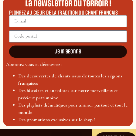
La newsletter du terroir !
PLONGEZ AU CŒUR DE LA TRADITION DU CHANT FRANÇAIS
Je m'abonne
Abonnez-vous et découvrez :
Des découvertes de chants issus de toutes les régions
françaises
Des histoires et anecdotes sur notre merveilleux et
précieux patrimoine
Des playlists thématiques pour animer partout et tout le
monde
Des promotions exclusives sur le shop !