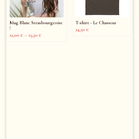
Mug Blanc Strasbourgeoise
T-shirt - Le Chasseur
!
24,50
€
12,00
€
–
15,50
€