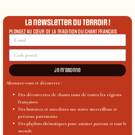
La newsletter du terroir !
PLONGEZ AU CŒUR DE LA TRADITION DU CHANT FRANÇAIS
Je m'abonne
Abonnez-vous et découvrez :
Des découvertes de chants issus de toutes les régions
françaises
Des histoires et anecdotes sur notre merveilleux et
précieux patrimoine
Des playlists thématiques pour animer partout et tout le
monde