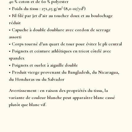
40 % coton et de 60 % polyester
• Poids du tissu : 271,25 g/m² (8,0 oz/yd²)
• Fil filé par jet d’air au toucher doux et au boulochage
réduit
• Capuche à double doublure avec cordon de serrage
assorti
• Corps tourné d’un quart de tour pour éviter le pli central
• Poignets et ceinture athlétiques en tricot côtelé avec
spandex
• Poignets et ourlet à aiguille double
• Produit vierge provenant du Bangladesh, du Nicaragua,
du Honduras ou du Salvador
Avertissement : en raison des propriétés du tissu, la
variante de couleur blanche peut apparaître blanc cassé
plutôt que blanc vif.