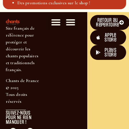
Des promotions exclusives sur le shop !
Retour au
répertoire
Site français de
Apple
référence pour
Store
protéger et
découvrir les
plays
store
chants populaires
et traditionnels
français.
Chants de France
© 2025
Tous droits
réservés
SUIVEZ-NOUS
POUR NE RIEN
MANQUER !