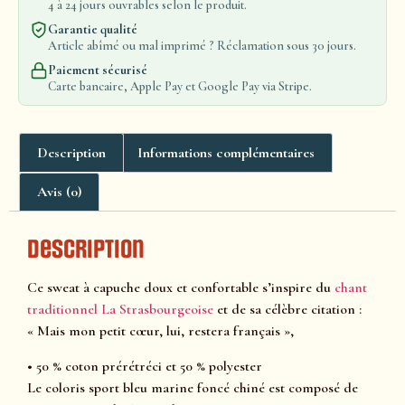
4 à 24 jours ouvrables selon le produit.
Garantie qualité
Article abîmé ou mal imprimé ? Réclamation sous 30 jours.
Paiement sécurisé
Carte bancaire, Apple Pay et Google Pay via Stripe.
Description
Informations complémentaires
Avis (0)
Description
Ce sweat à capuche doux et confortable s’inspire du
chant
traditionnel La Strasbourgeoise
et de sa célèbre citation :
« Mais mon petit cœur, lui, restera français »,
• 50 % coton prérétréci et 50 % polyester
Le coloris sport bleu marine foncé chiné est composé de