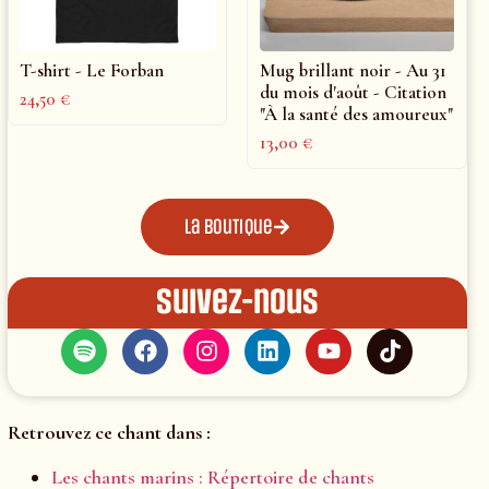
T-shirt - Le Forban
Mug brillant noir - Au 31
du mois d'août - Citation
24,50
€
"À la santé des amoureux"
13,00
€
La boutique
Suivez-nous
Retrouvez ce chant dans :
Les chants marins : Répertoire de chants