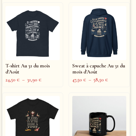
T-shirt Au 31 du mois
Sweat à capuche Au 31 du
d'Août
mois d'Août
24,50
€
–
31,90
€
47,50
€
–
58,50
€