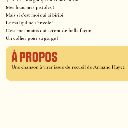
Mes louis mes pistoles !
Mais si c’est moi qui ai biribi
Le mal qui ne s’envole !
C’est mes mains qui seront de belle façon
Un collier pour sa gorge !
À propos
Une chanson à virer issue du recueil de
Armand Hayet.