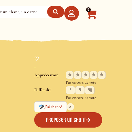
0
♡
+
★
★
★
★
★
Appréciation
Pas encore de vote
Difficulté
Pas encore de vote
0
J’ai chanté
Proposer un chant