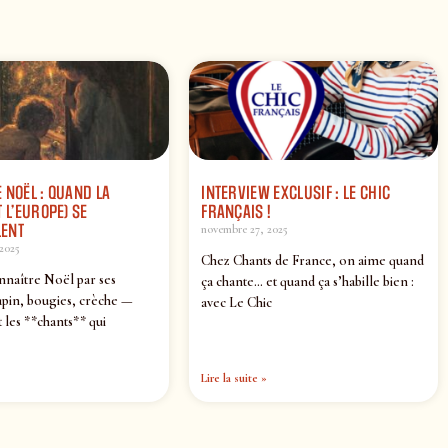
 NOËL : QUAND LA
INTERVIEW EXCLUSIF : LE CHIC
 L’EUROPE) SE
FRANÇAIS !
ENT
novembre 27, 2025
2025
Chez Chants de France, on aime quand
nnaître Noël par ses
ça chante… et quand ça s’habille bien :
pin, bougies, crèche —
avec Le Chic
 les **chants** qui
Lire la suite »