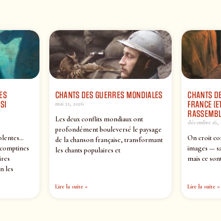
ES
CHANTS DES GUERRES MONDIALES
CHANTS DE
SI
FRANCE (ET
mai 21, 2026
RASSEMBL
Les deux conflits mondiaux ont
décembre 16, 
profondément bouleversé le paysage
olentes…
On croit co
de la chanson française, transformant
 comptines
images — sa
les chants populaires et
ires
mais ce sont
n les
Lire la suite »
Lire la suite »