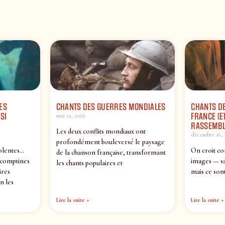
ES
CHANTS DES GUERRES MONDIALES
CHANTS DE
SI
FRANCE (ET
mai 21, 2026
RASSEMBL
Les deux conflits mondiaux ont
décembre 16, 
profondément bouleversé le paysage
olentes…
On croit co
de la chanson française, transformant
 comptines
images — sa
les chants populaires et
ires
mais ce sont
n les
Lire la suite »
Lire la suite »