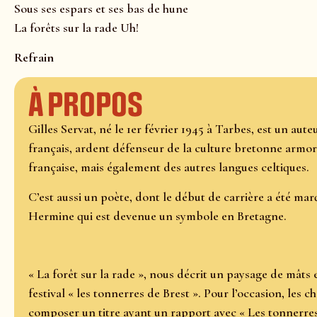
Sous ses espars et ses bas de hune
La forêts sur la rade Uh!
Refrain
À propos
Gilles Servat, né le 1er février 1945 à Tarbes, est un au
français, ardent défenseur de la culture bretonne armor
française, mais également des autres langues celtiques.
C’est aussi un poète, dont le début de carrière a été ma
Hermine qui est devenue un symbole en Bretagne.
« La forêt sur la rade », nous décrit un paysage de mâts
festival « les tonnerres de Brest ». Pour l’occasion, les c
composer un titre ayant un rapport avec « Les tonnerres d