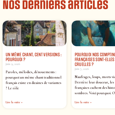
Nos derniers articles
UN MÊME CHANT, CENT VERSIONS :
POURQUOI NOS COMPTIN
POURQUOI ?
FRANÇAISES SONT-ELLES 
CRUELLES ?
juin 9, 2026
juin 7, 2026
Paroles, mélodies, dénouements :
Naufrages, loups, morts vi
pourquoi un même chant traditionnel
Derrière leur douceur, les
français existe en dizaines de variantes
françaises cachent des histo
? Le rôle
sombres. Voici pourquoi. O
Lire la suite »
Lire la suite »