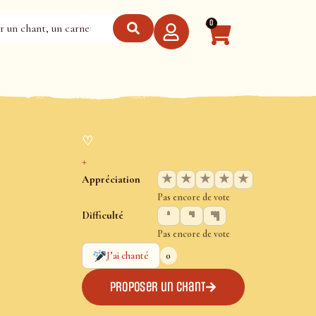
0
♡
+
★
★
★
★
★
Appréciation
Pas encore de vote
Difficulté
Pas encore de vote
0
J’ai chanté
Proposer un chant