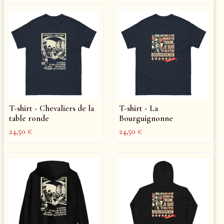
T-shirt - Chevaliers de la
T-shirt - La
table ronde
Bourguignonne
24,50
€
24,50
€