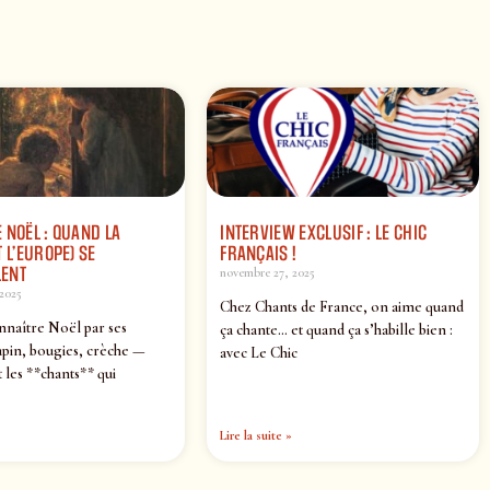
 NOËL : QUAND LA
INTERVIEW EXCLUSIF : LE CHIC
 L’EUROPE) SE
FRANÇAIS !
ENT
novembre 27, 2025
2025
Chez Chants de France, on aime quand
nnaître Noël par ses
ça chante… et quand ça s’habille bien :
pin, bougies, crèche —
avec Le Chic
 les **chants** qui
Lire la suite »