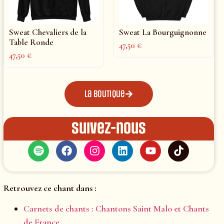
Sweat Chevaliers de la
Sweat La Bourguignonne
Table Ronde
47,50
€
47,50
€
La boutique
Suivez-nous
Retrouvez ce chant dans :
Carnets de chants : Chantons Saint Malo et Chants
de France