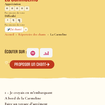
Appréciation
★
★
★
★
★
Pas encore de vote
Difficulté
Pas encore de vote
0
J’ai chanté
Accueil
Répertoire des chants
La Carmeline
ÉCOUTER SUR :
♡
+
Proposer un chant
1 – Je croyais en m’embarquant
A bord de la Carmeline
Faire un voyage d’agrément