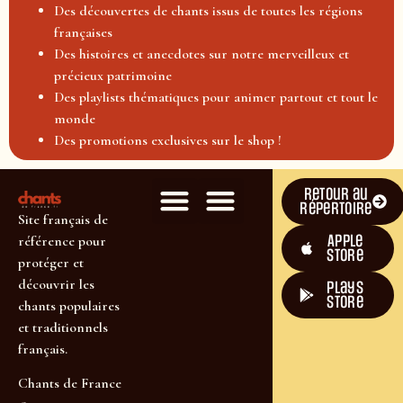
Des découvertes de chants issus de toutes les régions
françaises
Des histoires et anecdotes sur notre merveilleux et
précieux patrimoine
Des playlists thématiques pour animer partout et tout le
monde
Des promotions exclusives sur le shop !
Retour au
répertoire
Site français de
Apple
référence pour
Store
protéger et
découvrir les
plays
store
chants populaires
et traditionnels
français.
Chants de France