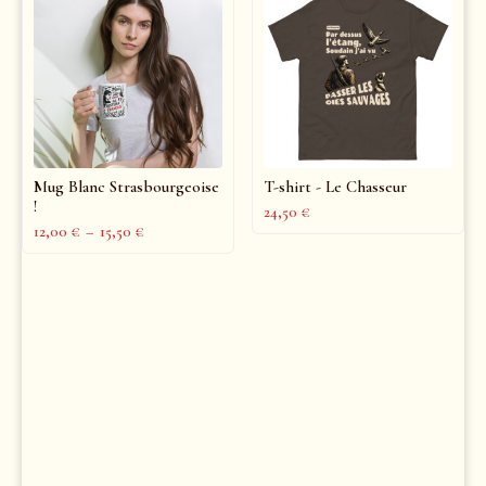
Mug Blanc Strasbourgeoise
T-shirt - Le Chasseur
!
24,50
€
12,00
€
–
15,50
€