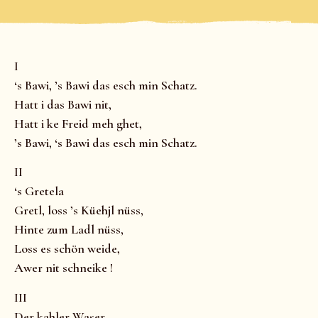
I
‘s Bawi, ’s Bawi das esch min Schatz.
Hatt i das Bawi nit,
Hatt i ke Freid meh ghet,
’s Bawi, ‘s Bawi das esch min Schatz.
II
‘s Gretela
Gretl, loss ’s Küehjl nüss,
Hinte zum Ladl nüss,
Loss es schön weide,
Awer nit schneike !
III
Der kahler Waser