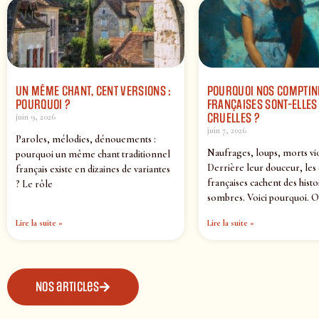
UN MÊME CHANT, CENT VERSIONS :
POURQUOI NOS COMPTIN
POURQUOI ?
FRANÇAISES SONT-ELLES 
CRUELLES ?
juin 9, 2026
juin 7, 2026
Paroles, mélodies, dénouements :
Naufrages, loups, morts vi
pourquoi un même chant traditionnel
Derrière leur douceur, les
français existe en dizaines de variantes
françaises cachent des histo
? Le rôle
sombres. Voici pourquoi. O
Lire la suite »
Lire la suite »
Nos articles