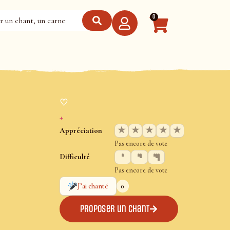
0
♡
+
★
★
★
★
★
Appréciation
Pas encore de vote
Difficulté
Pas encore de vote
0
J’ai chanté
Proposer un chant