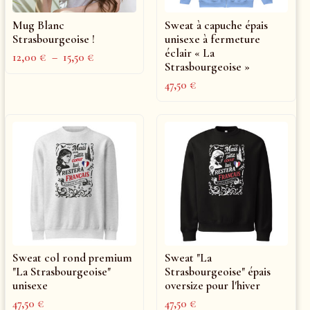
Mug Blanc
Sweat à capuche épais
Strasbourgeoise !
unisexe à fermeture
éclair « La
12,00
€
–
15,50
€
Strasbourgeoise »
47,50
€
Sweat col rond premium
Sweat "La
"La Strasbourgeoise"
Strasbourgeoise" épais
unisexe
oversize pour l'hiver
47,50
€
47,50
€