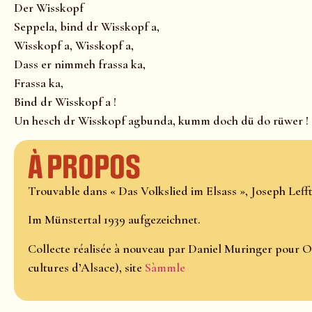
Der Wisskopf
Seppela, bind dr Wisskopf a,
Wisskopf a, Wisskopf a,
Dass er nimmeh frassa ka,
Frassa ka,
Bind dr Wisskopf a !
Un hesch dr Wisskopf agbunda, kumm doch dü do rüwer !
À propos
Trouvable dans « Das Volkslied im Elsass », Joseph Lefftz
Im Münstertal 1939 aufgezeichnet.
Collecte réalisée à nouveau par Daniel Muringer pour O
cultures d’Alsace), site
Sàmmle