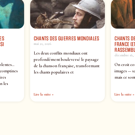
ES
CHANTS DES GUERRES MONDIALES
CHANTS DE
SI
FRANCE (ET
mai 21, 2026
RASSEMBL
Les deux conflits mondiaux ont
décembre 16, 
profondément bouleversé le paysage
olentes…
On croit co
de la chanson française, transformant
 comptines
images — sa
les chants populaires et
ires
mais ce sont
n les
Lire la suite »
Lire la suite »