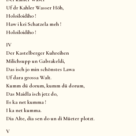
Uf dr Kahler Wasser Höh,
Holoiloidiho !
Haw i kei Schatzela meh !
Holoiloidiho !
IV
Der Kastelberger Kuhreihen
Milichsupp un Gabrakeldi,
Das isch jo min schönstes Lawa
Uf dara grossa Walt.
Kumm dü dorum, kumm dü dorum,
Das Maidla isch jetz do,
Es ka net kumma !
I ka net kumma.
Dia Alte, dia sen do un di Müeter plotzt.
V