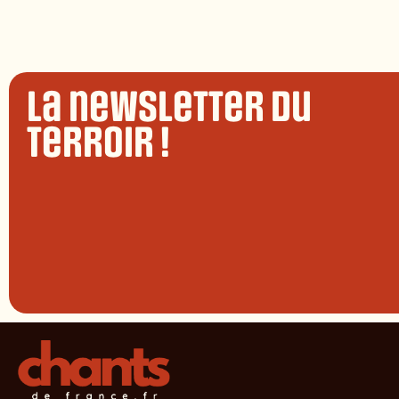
La newsletter du
terroir !