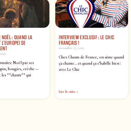
 NOËL : QUAND LA
INTERVIEW EXCLUSIF : LE CHIC
 L’EUROPE) SE
FRANÇAIS !
ENT
novembre 27, 2025
2025
Chez Chants de France, on aime quand
nnaître Noël par ses
ça chante… et quand ça s’habille bien :
pin, bougies, crèche —
avec Le Chic
 les **chants** qui
Lire la suite »