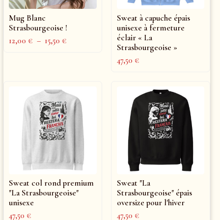
Mug Blanc
Sweat à capuche épais
Strasbourgeoise !
unisexe à fermeture
éclair « La
12,00
€
–
15,50
€
Strasbourgeoise »
47,50
€
Sweat col rond premium
Sweat "La
"La Strasbourgeoise"
Strasbourgeoise" épais
unisexe
oversize pour l'hiver
47,50
€
47,50
€