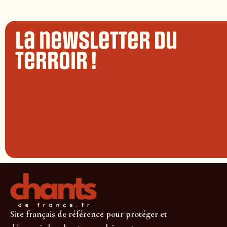
La newsletter du
terroir !
Site français de référence pour protéger et