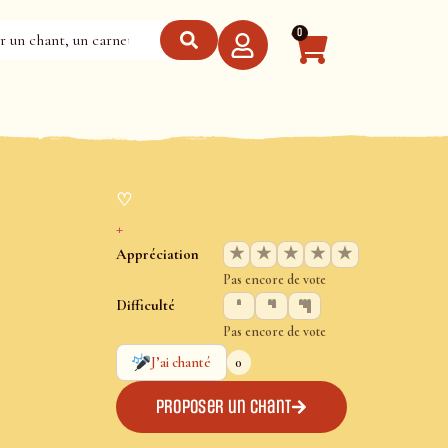
0
♡
+
★
★
★
★
★
Appréciation
Pas encore de vote
Difficulté
Pas encore de vote
0
J’ai chanté
Proposer un chant