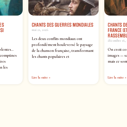
ES
CHANTS DES GUERRES MONDIALES
CHANTS DE
SI
FRANCE (ET
mai 21, 2026
RASSEMBL
Les deux conflits mondiaux ont
décembre 16, 
profondément bouleversé le paysage
olentes…
On croit co
de la chanson française, transformant
 comptines
images — sa
les chants populaires et
ires
mais ce sont
n les
Lire la suite »
Lire la suite »