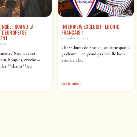
 NOËL : QUAND LA
INTERVIEW EXCLUSIF : LE CHIC
 L’EUROPE) SE
FRANÇAIS !
ENT
novembre 27, 2025
2025
Chez Chants de France, on aime quand
nnaître Noël par ses
ça chante… et quand ça s’habille bien :
pin, bougies, crèche —
avec Le Chic
 les **chants** qui
Lire la suite »