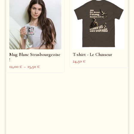
Mug Blanc Strasbourgeoise
T-shirt - Le Chasseur
!
24,50
€
12,00
€
–
15,50
€