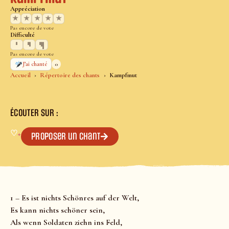
Appréciation
★
★
★
★
★
Pas encore de vote
Difficulté
Pas encore de vote
0
J’ai chanté
Accueil
Répertoire des chants
Kampfmut
ÉCOUTER SUR :
♡
+
Proposer un chant
1 – Es ist nichts Schönres auf der Welt,
Es kann nichts schöner sein,
Als wenn Soldaten ziehn ins Feld,