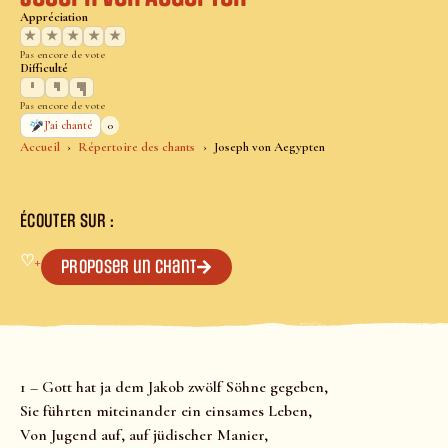
Appréciation
★
★
★
★
★
Pas encore de vote
Difficulté
Pas encore de vote
0
J’ai chanté
Accueil
Répertoire des chants
Joseph von Aegypten
ÉCOUTER SUR :
♡
+
Proposer un chant
1 – Gott hat ja dem Jakob zwölf Söhne gegeben,
Sie führten miteinander ein einsames Leben,
Von Jugend auf, auf jüdischer Manier,