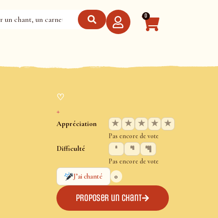
0
♡
+
★
★
★
★
★
Appréciation
Pas encore de vote
Difficulté
Pas encore de vote
0
J’ai chanté
Proposer un chant