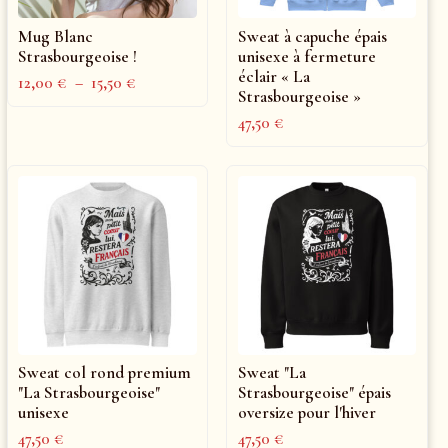
Mug Blanc
Sweat à capuche épais
Strasbourgeoise !
unisexe à fermeture
éclair « La
12,00
€
–
15,50
€
Strasbourgeoise »
47,50
€
Sweat col rond premium
Sweat "La
"La Strasbourgeoise"
Strasbourgeoise" épais
unisexe
oversize pour l'hiver
47,50
€
47,50
€