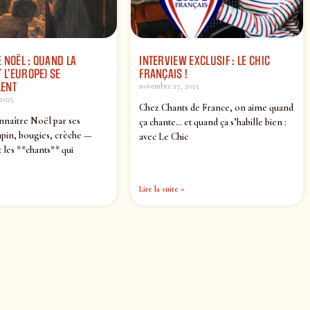
 NOËL : QUAND LA
INTERVIEW EXCLUSIF : LE CHIC
 L’EUROPE) SE
FRANÇAIS !
ENT
novembre 27, 2025
2025
Chez Chants de France, on aime quand
nnaître Noël par ses
ça chante… et quand ça s’habille bien :
pin, bougies, crèche —
avec Le Chic
 les **chants** qui
Lire la suite »