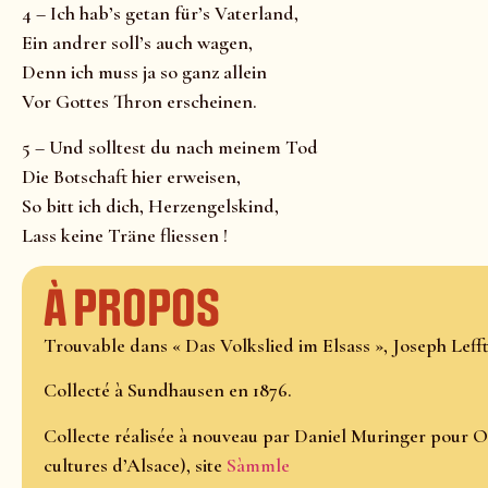
4 – Ich hab’s getan für’s Vaterland,
Ein andrer soll’s auch wagen,
Denn ich muss ja so ganz allein
Vor Gottes Thron erscheinen.
5 – Und solltest du nach meinem Tod
Die Botschaft hier erweisen,
So bitt ich dich, Herzengelskind,
Lass keine Träne fliessen !
À propos
Trouvable dans « Das Volkslied im Elsass », Joseph Lefftz,
Collecté à Sundhausen en 1876.
Collecte réalisée à nouveau par Daniel Muringer pour O
cultures d’Alsace), site
Sàmmle