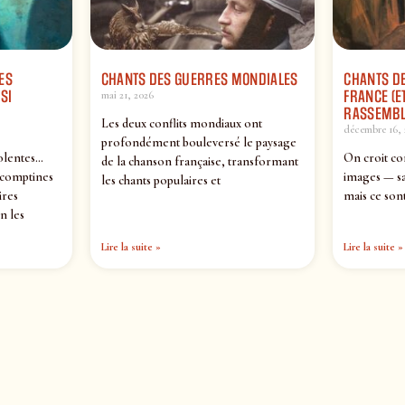
ES
CHANTS DES GUERRES MONDIALES
CHANTS DE
SI
FRANCE (ET
mai 21, 2026
RASSEMBL
Les deux conflits mondiaux ont
décembre 16, 
profondément bouleversé le paysage
olentes…
On croit co
de la chanson française, transformant
 comptines
images — sa
les chants populaires et
ires
mais ce sont
n les
Lire la suite »
Lire la suite »