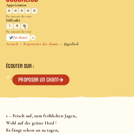
Appréciation
★
★
★
★
★
Pas encore de vote
Difficulté
Pas encore de vote
0
J’ai chanté
Accueil
Répertoire des chants
Jägerlied
ÉCOUTER SUR :
♡
+
Proposer un chant
1 – Frisch auf, zum fröhlichen Jagen,
Wohl auf die grüne Heid !
Es fängt schon an zu tagen,