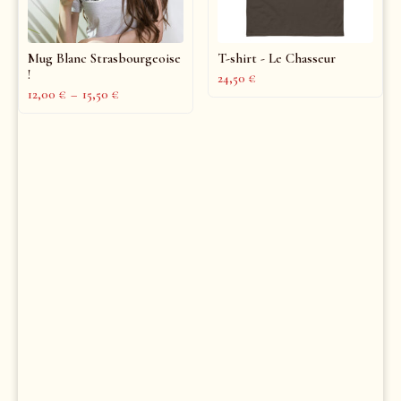
Mug Blanc Strasbourgeoise
T-shirt - Le Chasseur
!
24,50
€
12,00
€
–
15,50
€