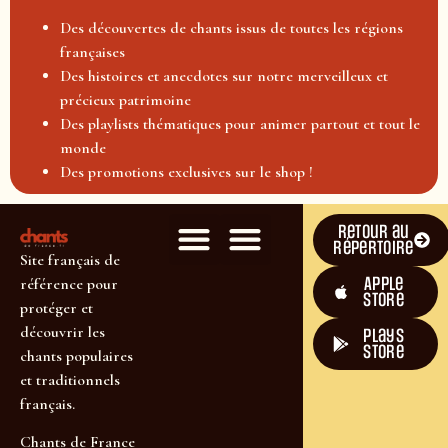
Des découvertes de chants issus de toutes les régions
françaises
Des histoires et anecdotes sur notre merveilleux et
précieux patrimoine
Des playlists thématiques pour animer partout et tout le
monde
Des promotions exclusives sur le shop !
Retour au
répertoire
Site français de
Apple
référence pour
Store
protéger et
découvrir les
plays
store
chants populaires
et traditionnels
français.
Chants de France