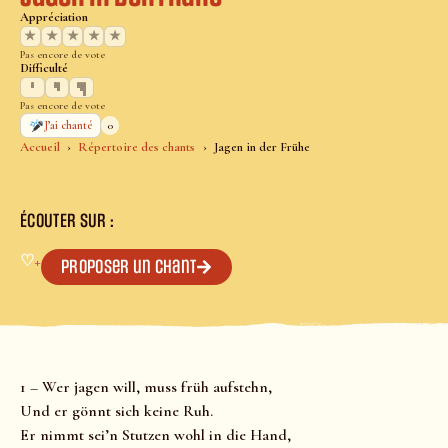
Appréciation
★
★
★
★
★
Pas encore de vote
Difficulté
Pas encore de vote
0
J’ai chanté
Accueil
Répertoire des chants
Jagen in der Frühe
ÉCOUTER SUR :
♡
+
Proposer un chant
1 – Wer jagen will, muss früh aufstehn,
Und er gönnt sich keine Ruh.
Er nimmt sei’n Stutzen wohl in die Hand,