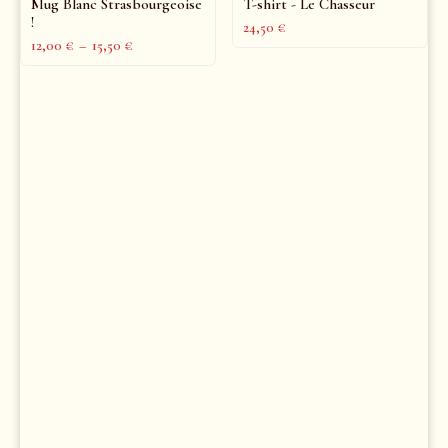
Mug Blanc Strasbourgeoise
T-shirt - Le Chasseur
!
24,50
€
12,00
€
–
15,50
€