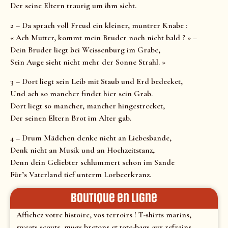
Der seine Eltern traurig um ihm sieht.
2 – Da sprach voll Freud ein kleiner, muntrer Knabe :
« Ach Mutter, kommt mein Bruder noch nicht bald ? » –
Dein Bruder liegt bei Weissenburg im Grabe,
Sein Auge sieht nicht mehr der Sonne Strahl. »
3 – Dort liegt sein Leib mit Staub und Erd bedecket,
Und ach so mancher findet hier sein Grab.
Dort liegt so mancher, mancher hingestrecket,
Der seinen Eltern Brot im Alter gab.
4 – Drum Mädchen denke nicht an Liebesbande,
Denk nicht an Musik und an Hochzeitstanz,
Denn dein Geliebter schlummert schon im Sande
Für’s Vaterland tief unterm Lorbeerkranz.
Boutique en ligne
Affichez votre histoire, vos terroirs ! T-shirts marins,
sweats scouts, mugs bretons et tote-bags aux refrains