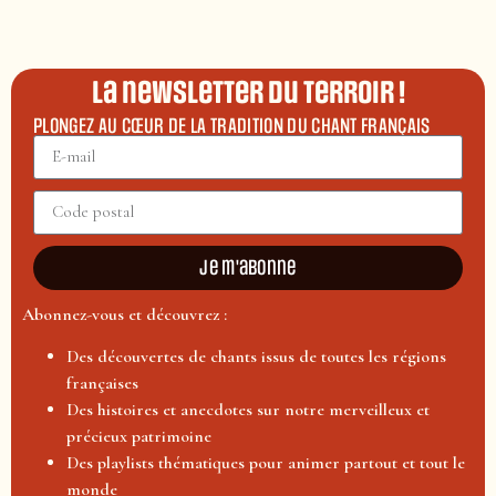
La newsletter du terroir !
PLONGEZ AU CŒUR DE LA TRADITION DU CHANT FRANÇAIS
Je m'abonne
Abonnez-vous et découvrez :
Des découvertes de chants issus de toutes les régions
françaises
Des histoires et anecdotes sur notre merveilleux et
précieux patrimoine
Des playlists thématiques pour animer partout et tout le
monde