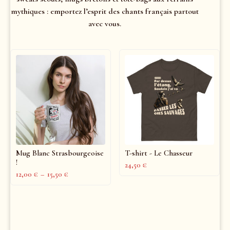
mythiques : emportez l’esprit des chants français partout
avec vous.
Mug Blanc Strasbourgeoise
T-shirt - Le Chasseur
!
24,50
€
12,00
€
–
15,50
€