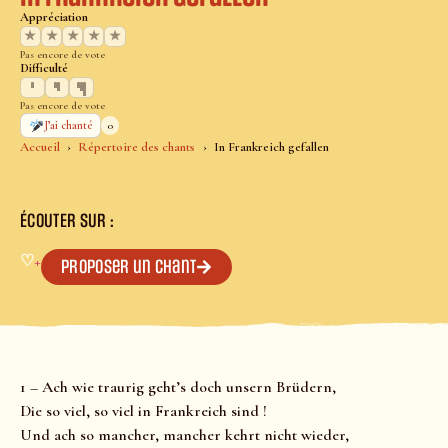
Appréciation
★
★
★
★
★
Pas encore de vote
Difficulté
Pas encore de vote
0
J’ai chanté
Accueil
Répertoire des chants
In Frankreich gefallen
ÉCOUTER SUR :
♡
+
Proposer un chant
1 – Ach wie traurig geht’s doch unsern Brüdern,
Die so viel, so viel in Frankreich sind !
Und ach so mancher, mancher kehrt nicht wieder,