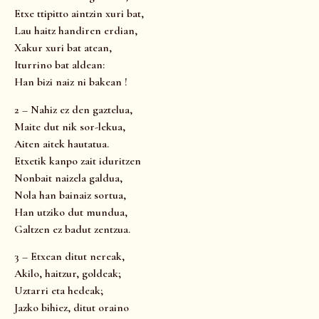
Etxe ttipitto aintzin xuri bat,
Lau haitz handiren erdian,
Xakur xuri bat atean,
Iturrino bat aldean:
Han bizi naiz ni bakean !
2 – Nahiz ez den gaztelua,
Maite dut nik sor-lekua,
Aiten aitek hautatua.
Etxetik kanpo zait iduritzen
Nonbait naizela galdua,
Nola han bainaiz sortua,
Han utziko dut mundua,
Galtzen ez badut zentzua.
3 – Etxean ditut nereak,
Akilo, haitzur, goldeak;
Uztarri eta hedeak;
Jazko bihiez, ditut oraino