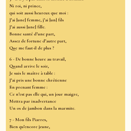
Ni roi, ni prince,
qui soit aussi heureux que moi :
J’ai [une] femme, j’ai [un] fils
J’ai aussi [une] fille.
Bonne santé d’une part,
Assez de fortune d’autre part,
Que me faut-il de plus ?
6 - De bonne heure au travail,
Quand arrive le soir,
Je suis le maître à table :
J’ai pris une bonne chrétienne
En prenant femme :
Ce n’est pas elle qui, un jour maigre,
Mettra par inadvertance
Un os de jambon dans la marmite.
7 - Mon fils Piarres,
Bien qu’encore jeune,