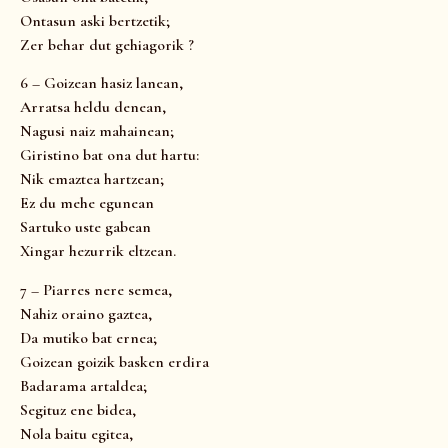
Ontasun aski bertzetik;
Zer behar dut gehiagorik ?
6 – Goizean hasiz lanean,
Arratsa heldu denean,
Nagusi naiz mahainean;
Giristino bat ona dut hartu:
Nik emaztea hartzean;
Ez du mehe egunean
Sartuko uste gabean
Xingar hezurrik eltzean.
7 – Piarres nere semea,
Nahiz oraino gaztea,
Da mutiko bat ernea;
Goizean goizik basken erdira
Badarama artaldea;
Segituz ene bidea,
Nola baitu egitea,