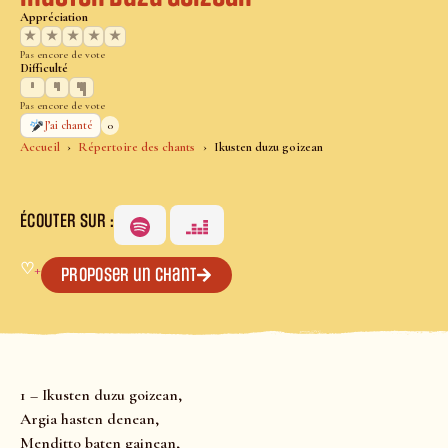
Appréciation
★
★
★
★
★
Pas encore de vote
Difficulté
Pas encore de vote
0
J’ai chanté
Accueil
Répertoire des chants
Ikusten duzu goizean
ÉCOUTER SUR :
♡
+
Proposer un chant
1 – Ikusten duzu goizean,
Argia hasten denean,
Menditto baten gainean,