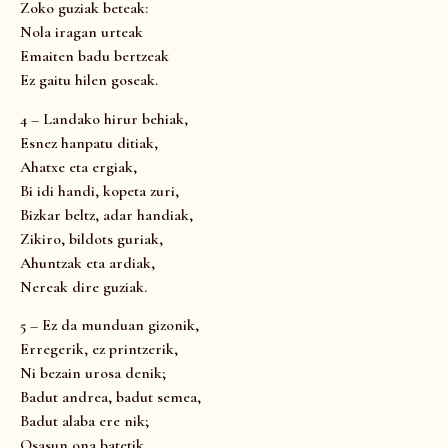
Zoko guziak beteak:
Nola iragan urteak
Emaiten badu bertzeak
Ez gaitu hilen goseak.
4 – Landako hirur behiak,
Esnez hanpatu ditiak,
Ahatxe eta ergiak,
Bi idi handi, kopeta zuri,
Bizkar beltz, adar handiak,
Zikiro, bildots guriak,
Ahuntzak eta ardiak,
Nereak dire guziak.
5 – Ez da munduan gizonik,
Erregerik, ez printzerik,
Ni bezain urosa denik;
Badut andrea, badut semea,
Badut alaba ere nik;
Osasun ona batetik,