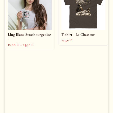
Mug Blanc Strasbourgeoise
T-shirt - Le Chasseur
!
24,50
€
12,00
€
–
15,50
€