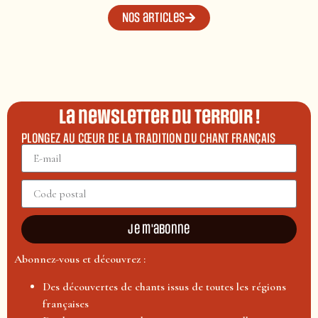
Nos articles
La newsletter du terroir !
PLONGEZ AU CŒUR DE LA TRADITION DU CHANT FRANÇAIS
Je m'abonne
Abonnez-vous et découvrez :
Des découvertes de chants issus de toutes les régions
françaises