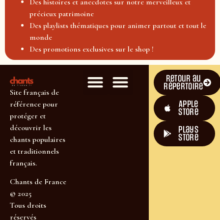
Des histoires et anecdotes sur notre merveilleux et
précieux patrimoine
Des playlists thématiques pour animer partout et tout le
monde
Des promotions exclusives sur le shop !
Retour au
répertoire
Site français de
Apple
référence pour
Store
protéger et
découvrir les
plays
store
chants populaires
et traditionnels
français.
Chants de France
© 2025
Tous droits
réservés