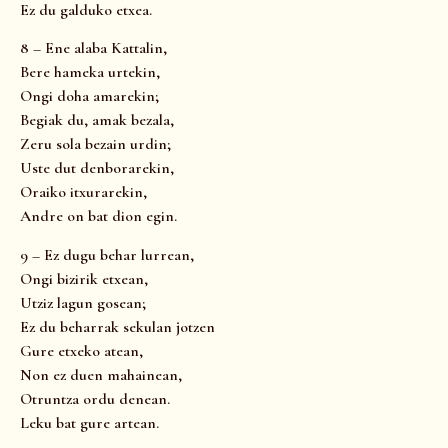
Ez du galduko etxea.
8 – Ene alaba Kattalin,
Bere hameka urtekin,
Ongi doha amarekin;
Begiak du, amak bezala,
Zeru sola bezain urdin;
Uste dut denborarekin,
Oraiko itxurarekin,
Andre on bat dion egin.
9 – Ez dugu behar lurrean,
Ongi bizirik etxean,
Utziz lagun gosean;
Ez du beharrak sekulan jotzen
Gure etxeko atean,
Non ez duen mahainean,
Otruntza ordu denean.
Leku bat gure artean.