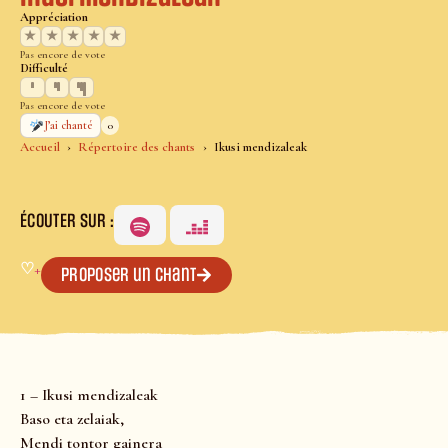
Appréciation
★
★
★
★
★
Pas encore de vote
Difficulté
Pas encore de vote
0
J’ai chanté
Accueil
Répertoire des chants
Ikusi mendizaleak
ÉCOUTER SUR :
♡
+
Proposer un chant
1 – Ikusi mendizaleak
Baso eta zelaiak,
Mendi tontor gainera