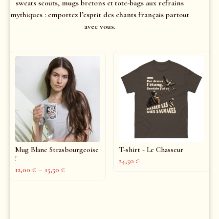
sweats scouts, mugs bretons et tote-bags aux refrains
mythiques : emportez l’esprit des chants français partout
avec vous.
Mug Blanc Strasbourgeoise
T-shirt - Le Chasseur
!
24,50
€
12,00
€
–
15,50
€