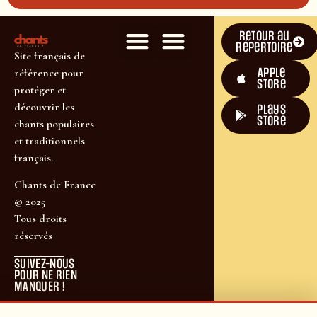
Retour au
répertoire
Site français de
Apple
référence pour
Store
protéger et
découvrir les
plays
store
chants populaires
et traditionnels
français.
Chants de France
© 2025
Tous droits
réservés
SUIVEZ-NOUS
POUR NE RIEN
MANQUER !