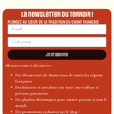
La newsletter du terroir !
PLONGEZ AU CŒUR DE LA TRADITION DU CHANT FRANÇAIS
Je m'abonne
Abonnez-vous et découvrez :
Des découvertes de chants issus de toutes les régions
françaises
Des histoires et anecdotes sur notre merveilleux et
précieux patrimoine
Des playlists thématiques pour animer partout et tout le
monde
Des promotions exclusives sur le shop !