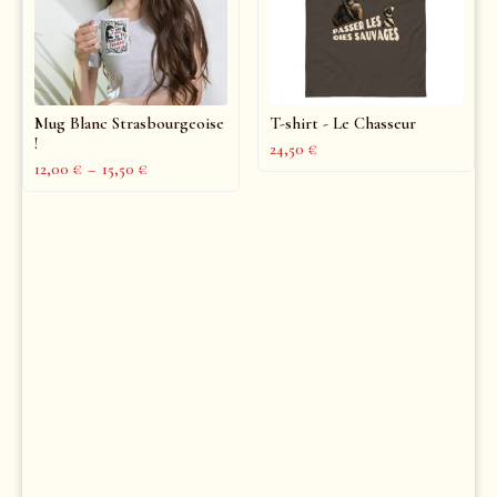
Mug Blanc Strasbourgeoise
T-shirt - Le Chasseur
!
24,50
€
12,00
€
–
15,50
€