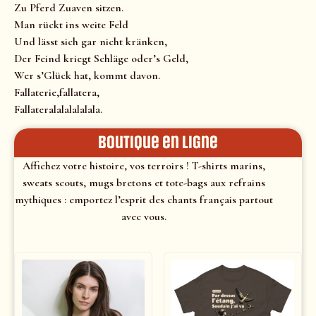
Zu Pferd Zuaven sitzen.
Man rückt ins weite Feld
Und lässt sich gar nicht kränken,
Der Feind kriegt Schläge oder’s Geld,
Wer s’Glück hat, kommt davon.
Fallaterie,fallatera,
Fallateralalalalalala.
Boutique en ligne
Affichez votre histoire, vos terroirs ! T-shirts marins,
sweats scouts, mugs bretons et tote-bags aux refrains
mythiques : emportez l’esprit des chants français partout
avec vous.