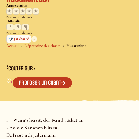
Appréciation
★
★
★
★
★
Pas encore de vote
Difficulté
Pas encore de vote
0
J’ai chanté
Accueil
Répertoire des chants
Husarenlust
ÉCOUTER SUR :
♡
+
Proposer un chant
1 – Wenn’s heisst, der Feind rücket an
Und die Kanonen blitzen,
Da freut sich jedermann.