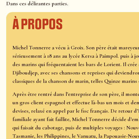
Dans ces délirantes parties.
À propos
Michel Tonnerre a vécu à Groix. Son père était mareyeur
sérieusement à 18 ans au lycée Kersa à Paimpol. puis à j
des marins qui fréquentaient les bars de Lorient. Il crée
Djiboudjep, avec ses chansons et reprises qui deviendr
classiques de la chanson de marin, telles Quinze marins 
Après être rentré dans l’entreprise de son père, il mont
un gros client espagnol et effectue là-bas un mois et de
devises, relaxé en appel par le fisc français. De retour d
familiale ayant fait faillite, Michel Tonnerre décide d’
qui faisait du cabotage, puis de multiples voyages : Nouve
Tasmanie, les Philippines, le Vanuatu, la Papouasie-Nouv