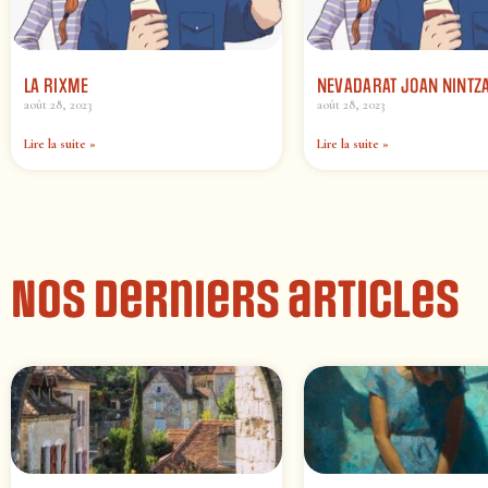
LA RIXME
NEVADARAT JOAN NINTZ
août 28, 2023
août 28, 2023
Lire la suite »
Lire la suite »
Nos derniers articles