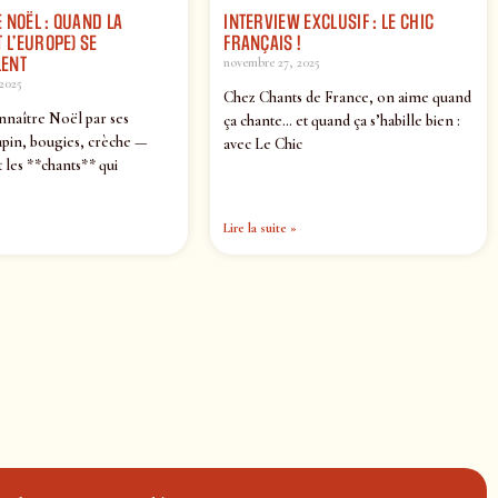
 NOËL : QUAND LA
INTERVIEW EXCLUSIF : LE CHIC
 L’EUROPE) SE
FRANÇAIS !
ENT
novembre 27, 2025
2025
Chez Chants de France, on aime quand
nnaître Noël par ses
ça chante… et quand ça s’habille bien :
pin, bougies, crèche —
avec Le Chic
 les **chants** qui
Lire la suite »