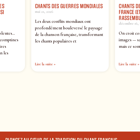
ES
CHANTS DES GUERRES MONDIALES
CHANTS DE
SI
FRANCE (ET
mai 21, 2026
RASSEMBL
Les deux conflits mondiaux ont
décembre 16, 
profondément bouleversé le paysage
olentes…
On croit co
de la chanson française, transformant
 comptines
images — sa
les chants populaires et
ires
mais ce sont
n les
Lire la suite »
Lire la suite »