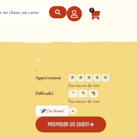
0
♡
+
★
★
★
★
★
Appréciation
Pas encore de vote
Difficulté
Pas encore de vote
0
J’ai chanté
Proposer un chant