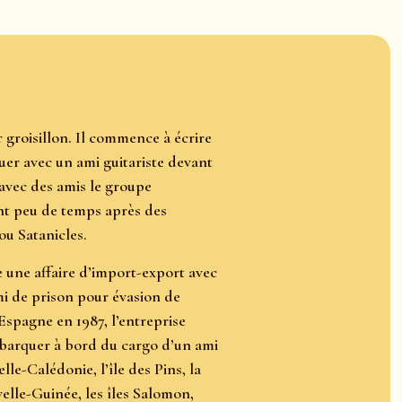
 groisillon. Il commence à écrire
ouer avec un ami guitariste devant
 avec des amis le groupe
ont peu de temps après des
ou Satanicles.
e une affaire d’import-export avec
mi de prison pour évasion de
’Espagne en 1987, l’entreprise
embarquer à bord du cargo d’un ami
lle-Calédonie, l’île des Pins, la
elle-Guinée, les îles Salomon,