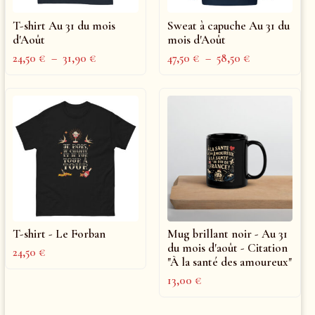
T-shirt Au 31 du mois
Sweat à capuche Au 31 du
d'Août
mois d'Août
24,50
€
–
31,90
€
47,50
€
–
58,50
€
T-shirt - Le Forban
Mug brillant noir - Au 31
du mois d'août - Citation
24,50
€
"À la santé des amoureux"
13,00
€