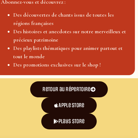
Abonnez-vous et découvrez :
Des découvertes de chants issus de toutes les
régions françaises
Des histoires et anecdotes sur notre merveilleux et
précieux patrimoine
Des playlists thématiques pour animer partout et
tout le monde
Des promotions exclusives sur le shop !
Retour au répertoire
Apple Store
plays store