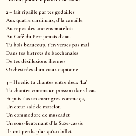
2 – fait ripaille par tes godailles
Aux quatre cardinaux, d’la canaille
Au repos des anciens matelots
Au Café du Port jamais d’eau.
Tu bois beaucoup, t’en verses pas mal
Dans tes bistrots de bacchanales
De tes désillusions îliennes
Orchestrées d’un vieux capitaine
3 – Hoëdic tu chantes entre deux ‘La’
Tu chantes comme un poisson dans l’eau
Et puis t’as un cœur gros comme ça,
Un cœur salé de matelot.
Un commodore de muscadet
Un sous-lieutenant d’la Suze-cassis
Ils ont perdu plus qu’un billet