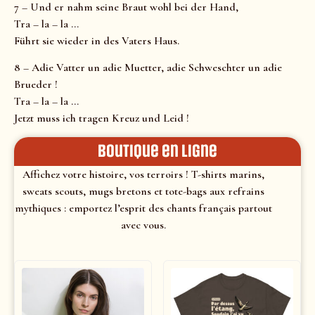
7 – Und er nahm seine Braut wohl bei der Hand,
Tra – la – la …
Führt sie wieder in des Vaters Haus.
8 – Adie Vatter un adie Muetter, adie Schweschter un adie
Brueder !
Tra – la – la …
Jetzt muss ich tragen Kreuz und Leid !
Boutique en ligne
Affichez votre histoire, vos terroirs ! T-shirts marins,
sweats scouts, mugs bretons et tote-bags aux refrains
mythiques : emportez l’esprit des chants français partout
avec vous.