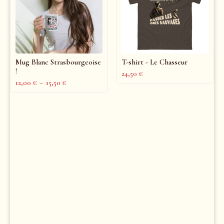
Mug Blanc Strasbourgeoise
T-shirt - Le Chasseur
!
24,50
€
12,00
€
–
15,50
€