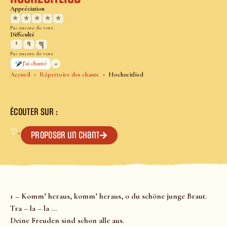
Appréciation
★
★
★
★
★
Pas encore de vote
Difficulté
Pas encore de vote
0
J’ai chanté
Accueil
Répertoire des chants
Hochzeitlied
ÉCOUTER SUR :
♡
+
Proposer un chant
1 – Komm’ heraus, komm’ heraus, o du schöne junge Braut.
Tra – la – la …
Deine Freuden sind schon alle aus.