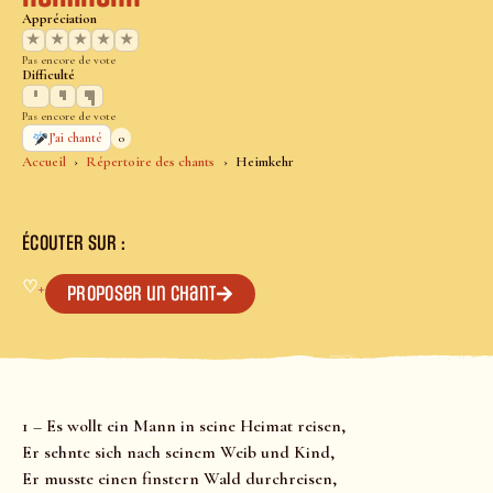
Appréciation
★
★
★
★
★
Pas encore de vote
Difficulté
Pas encore de vote
0
J’ai chanté
Accueil
Répertoire des chants
Heimkehr
ÉCOUTER SUR :
♡
+
Proposer un chant
1 – Es wollt ein Mann in seine Heimat reisen,
Er sehnte sich nach seinem Weib und Kind,
Er musste einen finstern Wald durchreisen,