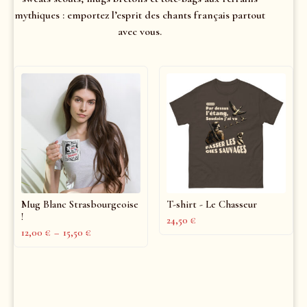
mythiques : emportez l’esprit des chants français partout
avec vous.
Mug Blanc Strasbourgeoise
T-shirt - Le Chasseur
!
24,50
€
12,00
€
–
15,50
€