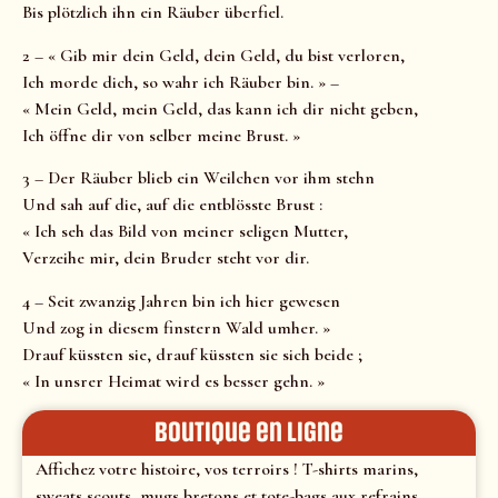
Bis plötzlich ihn ein Räuber überfiel.
2 – « Gib mir dein Geld, dein Geld, du bist verloren,
Ich morde dich, so wahr ich Räuber bin. » –
« Mein Geld, mein Geld, das kann ich dir nicht geben,
Ich öffne dir von selber meine Brust. »
3 – Der Räuber blieb ein Weilchen vor ihm stehn
Und sah auf die, auf die entblösste Brust :
« Ich seh das Bild von meiner seligen Mutter,
Verzeihe mir, dein Bruder steht vor dir.
4 – Seit zwanzig Jahren bin ich hier gewesen
Und zog in diesem finstern Wald umher. »
Drauf küssten sie, drauf küssten sie sich beide ;
« In unsrer Heimat wird es besser gehn. »
Boutique en ligne
Affichez votre histoire, vos terroirs ! T-shirts marins,
sweats scouts, mugs bretons et tote-bags aux refrains