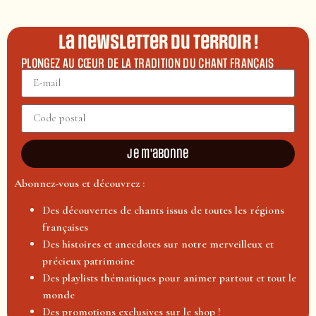
La newsletter du terroir !
PLONGEZ AU CŒUR DE LA TRADITION DU CHANT FRANÇAIS
Je m'abonne
Abonnez-vous et découvrez :
Des découvertes de chants issus de toutes les régions
françaises
Des histoires et anecdotes sur notre merveilleux et
précieux patrimoine
Des playlists thématiques pour animer partout et tout le
monde
Des promotions exclusives sur le shop !