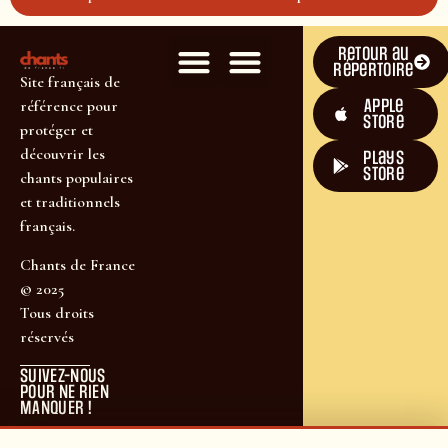
Retour au
répertoire
Site français de
Apple
référence pour
Store
protéger et
découvrir les
plays
store
chants populaires
et traditionnels
français.
Chants de France
© 2025
Tous droits
réservés
SUIVEZ-NOUS
POUR NE RIEN
MANQUER !