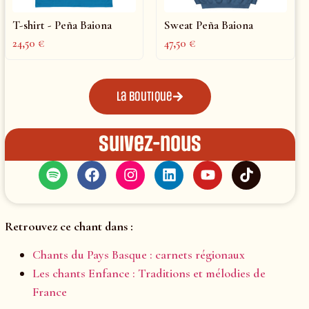
T-shirt - Peña Baiona
Sweat Peña Baiona
24,50
€
47,50
€
La boutique
Suivez-nous
Retrouvez ce chant dans :
Chants du Pays Basque : carnets régionaux
Les chants Enfance : Traditions et mélodies de
France