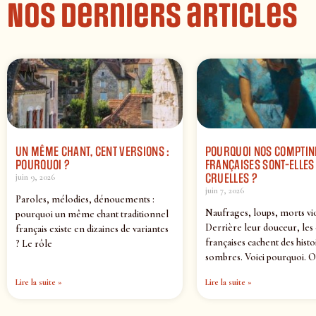
Nos derniers articles
UN MÊME CHANT, CENT VERSIONS :
POURQUOI NOS COMPTIN
POURQUOI ?
FRANÇAISES SONT-ELLES 
CRUELLES ?
juin 9, 2026
juin 7, 2026
Paroles, mélodies, dénouements :
Naufrages, loups, morts vi
pourquoi un même chant traditionnel
Derrière leur douceur, les
français existe en dizaines de variantes
françaises cachent des histo
? Le rôle
sombres. Voici pourquoi. O
Lire la suite »
Lire la suite »