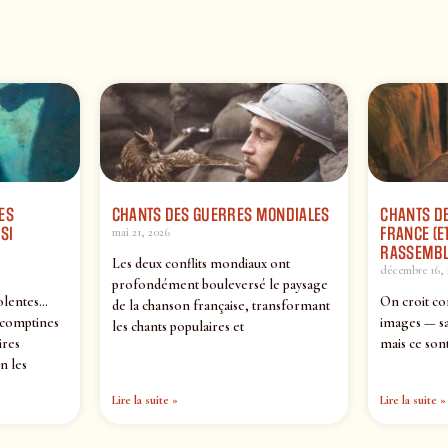
ES
CHANTS DES GUERRES MONDIALES
CHANTS DE
SI
FRANCE (ET
mai 21, 2026
RASSEMBL
Les deux conflits mondiaux ont
décembre 16, 
profondément bouleversé le paysage
olentes…
On croit co
de la chanson française, transformant
 comptines
images — sa
les chants populaires et
ires
mais ce sont
n les
Lire la suite »
Lire la suite »