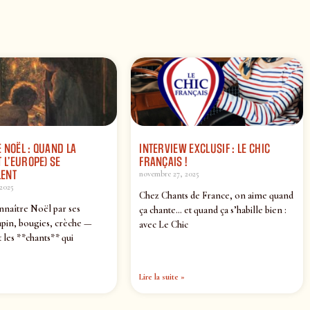
 NOËL : QUAND LA
INTERVIEW EXCLUSIF : LE CHIC
 L’EUROPE) SE
FRANÇAIS !
ENT
novembre 27, 2025
2025
Chez Chants de France, on aime quand
nnaître Noël par ses
ça chante… et quand ça s’habille bien :
pin, bougies, crèche —
avec Le Chic
 les **chants** qui
Lire la suite »