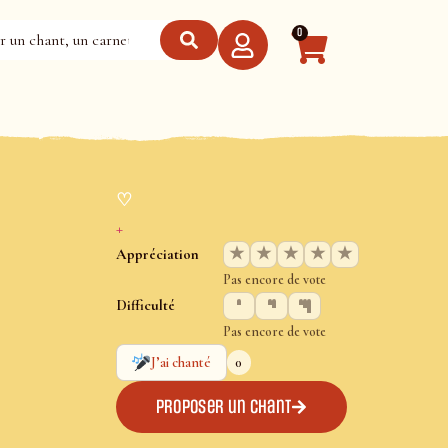
0
♡
+
★
★
★
★
★
Appréciation
Pas encore de vote
Difficulté
Pas encore de vote
0
J’ai chanté
Proposer un chant