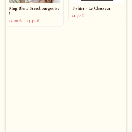
Mug Blanc Strasbourgeoise
T-shirt - Le Chasseur
!
24,50
€
12,00
€
–
15,50
€