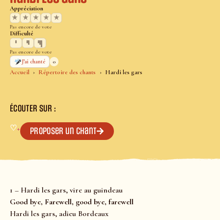
Appréciation
★
★
★
★
★
Pas encore de vote
Difficulté
Pas encore de vote
0
J’ai chanté
Accueil
Répertoire des chants
Hardi les gars
ÉCOUTER SUR :
♡
+
Proposer un chant
1 – Hardi les gars, vire au guindeau
Good bye, Farewell, good bye, farewell
Hardi les gars, adieu Bordeaux