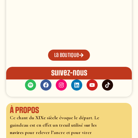
La boutique
Suivez-nous
À propos
Ce chant du
XIXe siècle
évoque le départ. Le
guindeau est en effet un treuil utilisé
sur les
navires
pour relever l’ancre et pour virer