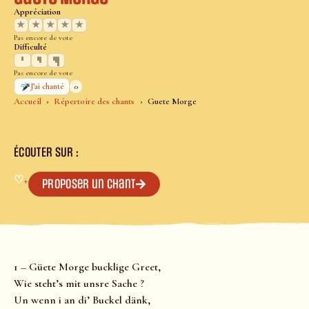
Appréciation
★
★
★
★
★
Pas encore de vote
Difficulté
Pas encore de vote
0
J’ai chanté
Accueil
Répertoire des chants
Guete Morge
ÉCOUTER SUR :
♡
+
Proposer un chant
1 – Güete Morge bucklige Greet,
Wie steht’s mit unsre Sache ?
Un wenn i an di’ Buckel dänk,