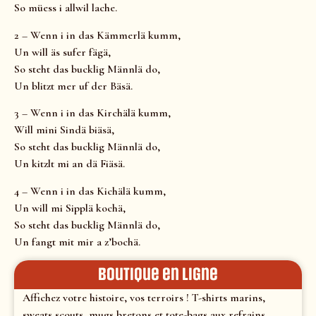
So müess i allwil lache.
2 – Wenn i in das Kämmerlä kumm,
Un will äs sufer fägä,
So steht das bucklig Männlä do,
Un blitzt mer uf der Bäsä.
3 – Wenn i in das Kirchälä kumm,
Will mini Sindä biäsä,
So steht das bucklig Männlä do,
Un kitzlt mi an dä Fiäsä.
4 – Wenn i in das Kichälä kumm,
Un will mi Sipplä kochä,
So steht das bucklig Männlä do,
Un fangt mit mir a z’bochä.
Boutique en ligne
Affichez votre histoire, vos terroirs ! T-shirts marins,
sweats scouts, mugs bretons et tote-bags aux refrains