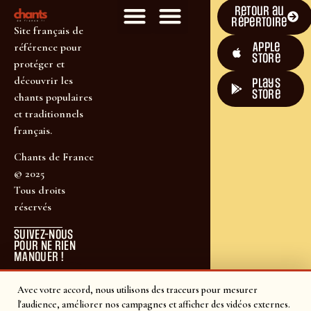
Retour au
répertoire
Site français de
Apple
référence pour
Store
protéger et
découvrir les
plays
store
chants populaires
et traditionnels
français.
Chants de France
© 2025
Tous droits
réservés
SUIVEZ-NOUS
POUR NE RIEN
MANQUER !
Avec votre accord, nous utilisons des traceurs pour mesurer
l'audience, améliorer nos campagnes et afficher des vidéos externes.