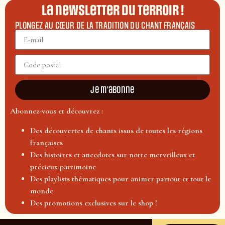
La newsletter du terroir !
PLONGEZ AU CŒUR DE LA TRADITION DU CHANT FRANÇAIS
Je m'abonne
Abonnez-vous et découvrez :
Des découvertes de chants issus de toutes les régions
françaises
Des histoires et anecdotes sur notre merveilleux et
précieux patrimoine
Des playlists thématiques pour animer partout et tout le
monde
Des promotions exclusives sur le shop !