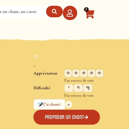
0
♡
+
★
★
★
★
★
Appréciation
Pas encore de vote
Difficulté
Pas encore de vote
0
J’ai chanté
Proposer un chant