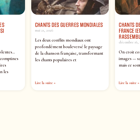
ES
CHANTS DES GUERRES MONDIALES
CHANTS DE
SI
FRANCE (ET
mai 21, 2026
RASSEMBL
Les deux conflits mondiaux ont
décembre 16, 
profondément bouleversé le paysage
olentes…
On croit co
de la chanson française, transformant
 comptines
images — sa
les chants populaires et
ires
mais ce sont
n les
Lire la suite »
Lire la suite »