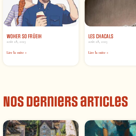
WOHER SO FRÜEIH
LES CHACALS
août 28, 2023
août 28, 2023
Lire la suite »
Lire la suite »
Nos derniers articles