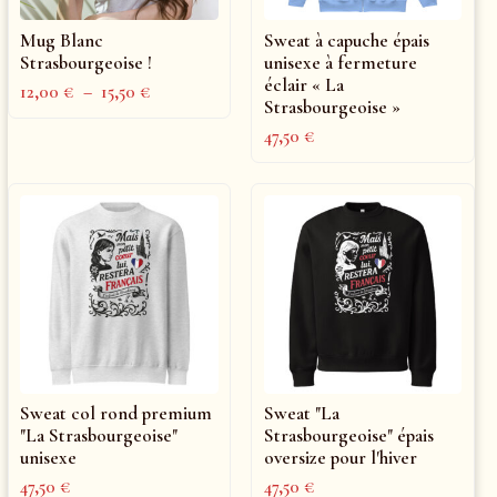
Mug Blanc
Sweat à capuche épais
Strasbourgeoise !
unisexe à fermeture
éclair « La
12,00
€
–
15,50
€
Strasbourgeoise »
47,50
€
Sweat col rond premium
Sweat "La
"La Strasbourgeoise"
Strasbourgeoise" épais
unisexe
oversize pour l'hiver
47,50
€
47,50
€