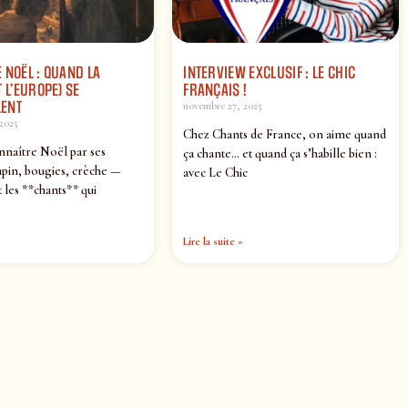
 NOËL : QUAND LA
INTERVIEW EXCLUSIF : LE CHIC
 L’EUROPE) SE
FRANÇAIS !
ENT
novembre 27, 2025
2025
Chez Chants de France, on aime quand
nnaître Noël par ses
ça chante… et quand ça s’habille bien :
pin, bougies, crèche —
avec Le Chic
 les **chants** qui
Lire la suite »