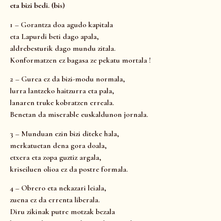
eta bizi bedi. (bis)
1 – Gorantza doa agudo kapitala
eta Lapurdi beti dago apala,
aldrebesturik dago mundu zitala.
Konformatzen ez bagasa ze pekatu mortala !
2 – Gurea ez da bizi-modu normala,
lurra lantzeko haitzurra eta pala,
lanaren truke kobratzen erreala.
Benetan da miserable euskaldunon jornala.
3 – Munduan ezin bizi diteke hala,
merkatuetan dena gora doala,
etxera eta zopa guztiz argala,
kriseiluen olioa ez da postre formala.
4 – Obrero eta nekazari leiala,
zuena ez da errenta liberala.
Diru zikinak putre motzak bezala