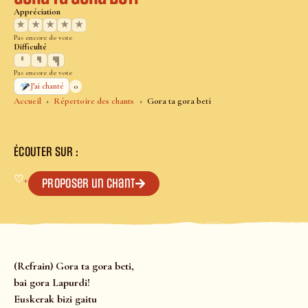
Appréciation
★
★
★
★
★
Pas encore de vote
Difficulté
Pas encore de vote
0
J’ai chanté
Accueil
Répertoire des chants
Gora ta gora beti
ÉCOUTER SUR :
♡
+
Proposer un chant
(Refrain) Gora ta gora beti,
bai gora Lapurdi!
Euskerak bizi gaitu