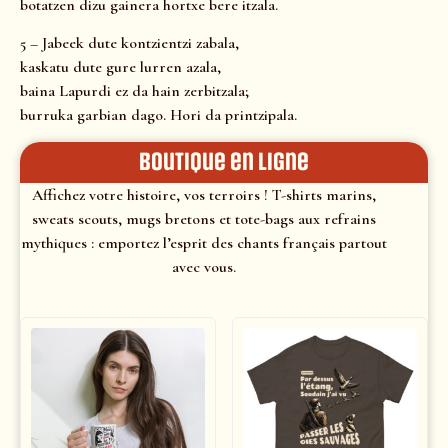
botatzen dizu gainera hortxe bere itzala.
5 – Jabeek dute kontzientzi zabala,
kaskatu dute gure lurren azala,
baina Lapurdi ez da hain zerbitzala;
burruka garbian dago. Hori da printzipala.
Boutique en ligne
Affichez votre histoire, vos terroirs ! T-shirts marins,
sweats scouts, mugs bretons et tote-bags aux refrains
mythiques : emportez l’esprit des chants français partout
avec vous.