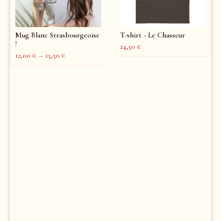
Mug Blanc Strasbourgeoise
T-shirt - Le Chasseur
!
24,50
€
12,00
€
–
15,50
€