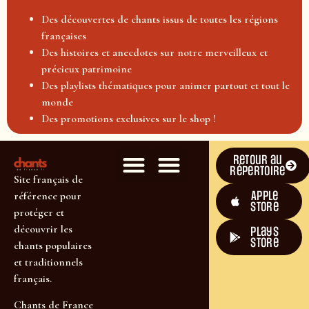
Des découvertes de chants issus de toutes les régions
françaises
Des histoires et anecdotes sur notre merveilleux et
précieux patrimoine
Des playlists thématiques pour animer partout et tout le
monde
Des promotions exclusives sur le shop !
Retour au
répertoire
Site français de
Apple
référence pour
Store
protéger et
découvrir les
plays
store
chants populaires
et traditionnels
français.
Chants de France