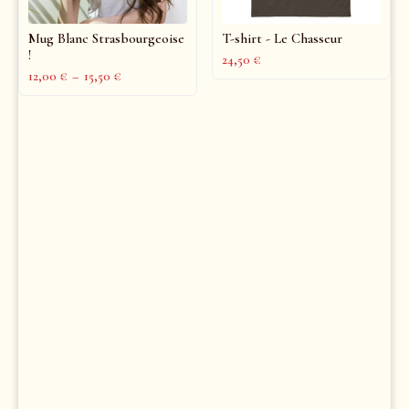
Mug Blanc Strasbourgeoise
T-shirt - Le Chasseur
!
24,50
€
12,00
€
–
15,50
€