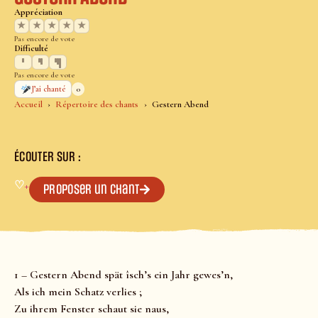
Appréciation
★
★
★
★
★
Pas encore de vote
Difficulté
Pas encore de vote
0
J’ai chanté
Accueil
Répertoire des chants
Gestern Abend
ÉCOUTER SUR :
♡
+
Proposer un chant
1 – Gestern Abend spät îsch’s ein Jahr gewes’n,
Als ich mein Schatz verlies ;
Zu ihrem Fenster schaut sie naus,