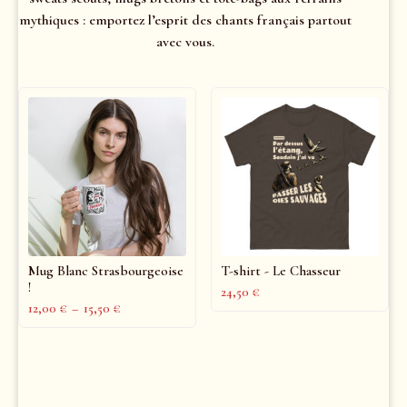
mythiques : emportez l’esprit des chants français partout
avec vous.
Mug Blanc Strasbourgeoise
T-shirt - Le Chasseur
!
24,50
€
12,00
€
–
15,50
€