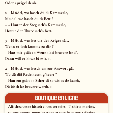
Oder i prîgel di ab.
2 – Mäidel, wo hasch dü di Kämmerle,
Mäidel, wo hasch dü di Bett ?
– « Hinter der Steg isch’s Kämmerle,
Hinter der Thüre isch’s Bett.
3 – Mäidel, was het dir der Kriger säit,
Wenn er îsch kumme zu dir ?
– Hatt mir gsäit : « Wenn i kei bravere find’,
Dann will er bliwe bi mîr. ».
4 – Mäidel, was hesch em zur Antwort gä,
Wo dü diä Rede hesch g’heert ?
– Han em gsäit : « Scher di so wit as de kasch,
Dü bisch ke bravere werth. »
Boutique en ligne
Affichez votre histoire, vos terroirs ! T-shirts marins,
sweats scouts, mugs bretons et tote-bags aux refrains