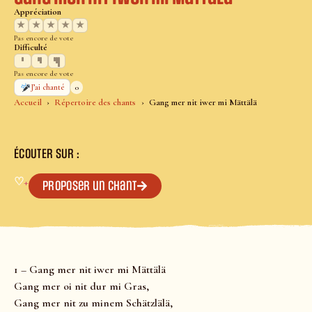
Appréciation
★
★
★
★
★
Pas encore de vote
Difficulté
Pas encore de vote
0
J’ai chanté
Accueil
Répertoire des chants
Gang mer nit iwer mi Mättälä
ÉCOUTER SUR :
♡
+
Proposer un chant
1 – Gang mer nit iwer mi Mättälä
Gang mer oi nit dur mi Gras,
Gang mer nit zu minem Schätzlälä,