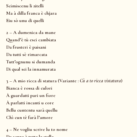
Scimiscenu li zitelli
Ma à dilla franca è chjara
Eiu sò unu di quelli
2 – A dumenica da mane
Quand’è tù esci cambiata
Da frusteri è paisani
Da tutti sè rimarcata
Tutt’ognunu si dumanda
Di qual sei la innamurata
3 – A mio ricca di statura (Variante :
Cù a to ricca vistatura
)
Bianca è rossa di culori
À guardatti pari un fiore
À parlatti incanti u core
Bellu cuntentu sarà quellu
Chì cun tè farà l’amore
4 – Ne vogliu scrive lu to nome
Da sopra à tutte le stelle