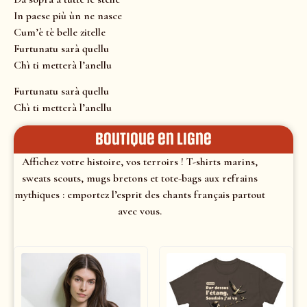
In paese più ùn ne nasce
Cum’è tè belle zitelle
Furtunatu sarà quellu
Chì ti metterà l’anellu
Furtunatu sarà quellu
Chì ti metterà l’anellu
Boutique en ligne
Affichez votre histoire, vos terroirs ! T-shirts marins,
sweats scouts, mugs bretons et tote-bags aux refrains
mythiques : emportez l’esprit des chants français partout
avec vous.