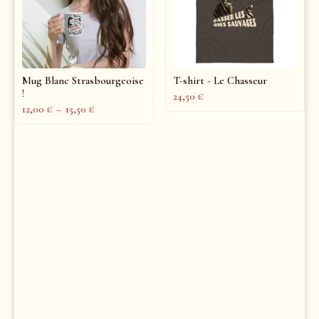
Mug Blanc Strasbourgeoise
T-shirt - Le Chasseur
!
24,50
€
12,00
€
–
15,50
€