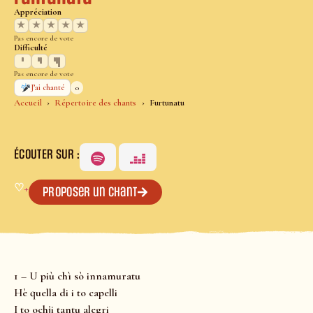
Appréciation
★
★
★
★
★
Pas encore de vote
Difficulté
Pas encore de vote
0
J’ai chanté
Accueil
Répertoire des chants
Furtunatu
ÉCOUTER SUR :
♡
+
Proposer un chant
1 – U più chì sò innamuratu
Hè quella di i to capelli
I to ochji tantu alegri