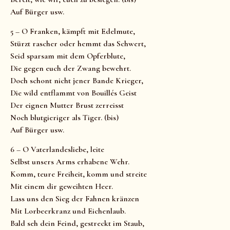
Auf Bürger usw.
5 – O Franken, kämpft mit Edelmute,
Stürzt rascher oder hemmt das Schwert,
Seid sparsam mit dem Opferblute,
Die gegen euch der Zwang bewehrt.
Doch schont nicht jener Bande Krieger,
Die wild entflammt von Bouillés Geist
Der eignen Mutter Brust zerreisst
Noch blutgieriger als Tiger. (bis)
Auf Bürger usw.
6 – O Vaterlandesliebe, leite
Selbst unsers Arms erhabene Wehr.
Komm, teure Freiheit, komm und streite
Mit einem dir geweihten Heer.
Lass uns den Sieg der Fahnen kränzen
Mit Lorbeerkranz und Eichenlaub.
Bald seh dein Feind, gestreckt im Staub,