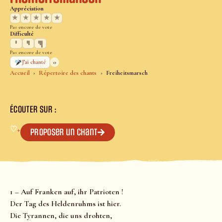
Appréciation
★
★
★
★
★
Pas encore de vote
Difficulté
Pas encore de vote
0
J’ai chanté
Accueil
Répertoire des chants
Freiheitsmarsch
ÉCOUTER SUR :
♡
+
Proposer un chant
1 – Auf Franken auf, ihr Patrioten !
Der Tag des Heldenruhms ist hier.
Die Tyrannen, die uns drohten,