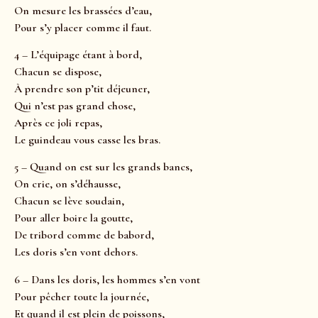
On mesure les brassées d’eau,
Pour s’y placer comme il faut.
4 – L’équipage étant à bord,
Chacun se dispose,
À prendre son p’tit déjeuner,
Qui n’est pas grand chose,
Après ce joli repas,
Le guindeau vous casse les bras.
5 – Quand on est sur les grands bancs,
On crie, on s’déhausse,
Chacun se lève soudain,
Pour aller boire la goutte,
De tribord comme de babord,
Les doris s’en vont dehors.
6 – Dans les doris, les hommes s’en vont
Pour pêcher toute la journée,
Et quand il est plein de poissons,