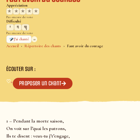
Appréciation
★
★
★
★
★
Pas encore de vote
Difficulté
Pas encore de vote
0
J’ai chanté
Accueil
Répertoire des chants
Faut avoir du courage
ÉCOUTER SUR :
♡
+
Proposer un chant
1 – Pendant la morte saison,
On voit sur l’quai les patrons,
Ils te disent : veux-tu j’t’engage,