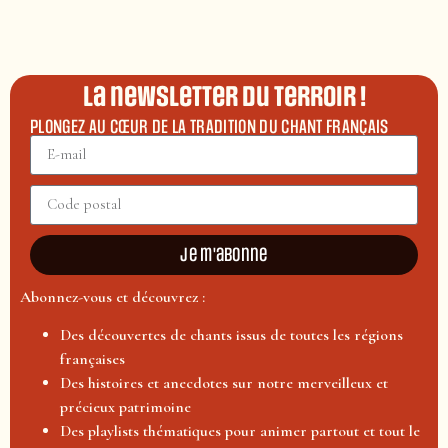
La newsletter du terroir !
PLONGEZ AU CŒUR DE LA TRADITION DU CHANT FRANÇAIS
Je m'abonne
Abonnez-vous et découvrez :
Des découvertes de chants issus de toutes les régions
françaises
Des histoires et anecdotes sur notre merveilleux et
précieux patrimoine
Des playlists thématiques pour animer partout et tout le