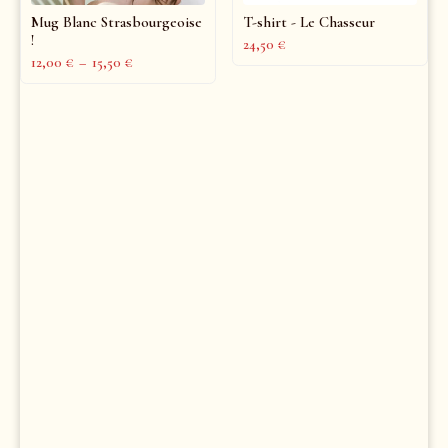
Mug Blanc Strasbourgeoise
T-shirt - Le Chasseur
!
24,50
€
12,00
€
–
15,50
€