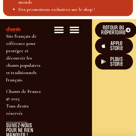
monde
Des promotions exclusives sur le shop !
Retour au
répertoire
Site français de
Apple
référence pour
Store
protéger et
découvrir les
plays
store
chants populaires
et traditionnels
français.
Chants de France
© 2025
Tous droits
réservés
SUIVEZ-NOUS
POUR NE RIEN
MANQUER !