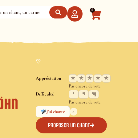
0
♡
+
★
★
★
★
★
Appréciation
Pas encore de vote
Difficulté
öhn
Pas encore de vote
0
J’ai chanté
Proposer un chant