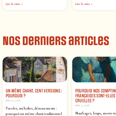
Lire la suite »
Lire la suite »
Nos derniers articles
UN MÊME CHANT, CENT VERSIONS :
POURQUOI NOS COMPTIN
POURQUOI ?
FRANÇAISES SONT-ELLES 
CRUELLES ?
juin 9, 2026
juin 7, 2026
Paroles, mélodies, dénouements :
Naufrages, loups, morts vi
pourquoi un même chant traditionnel