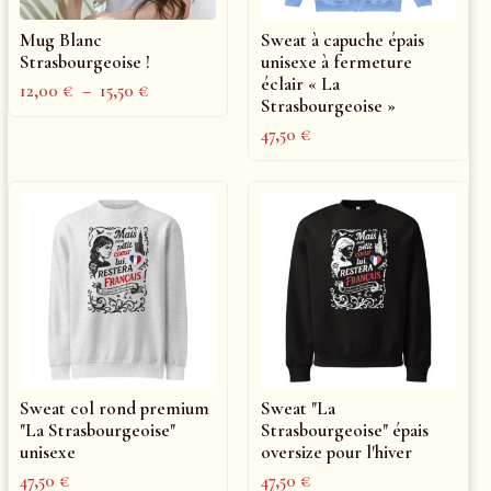
Mug Blanc
Sweat à capuche épais
Strasbourgeoise !
unisexe à fermeture
éclair « La
12,00
€
–
15,50
€
Strasbourgeoise »
47,50
€
Sweat col rond premium
Sweat "La
"La Strasbourgeoise"
Strasbourgeoise" épais
unisexe
oversize pour l'hiver
47,50
€
47,50
€