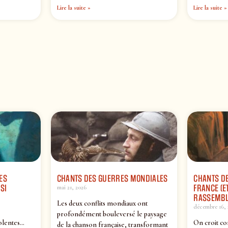
Lire la suite »
Lire la suite »
ES
CHANTS DES GUERRES MONDIALES
CHANTS DE
SI
FRANCE (ET
mai 21, 2026
RASSEMBL
Les deux conflits mondiaux ont
décembre 16, 
profondément bouleversé le paysage
olentes…
On croit co
de la chanson française, transformant