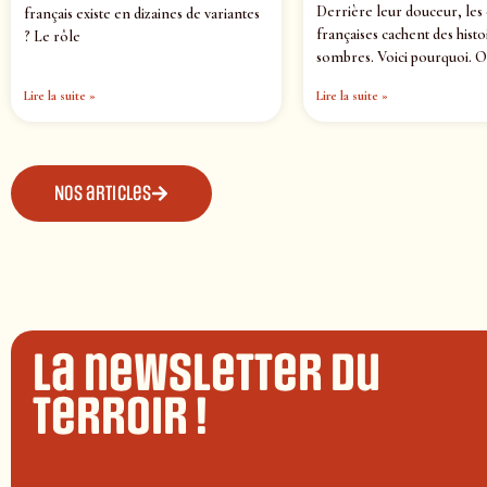
Derrière leur douceur, les
français existe en dizaines de variantes
françaises cachent des histo
? Le rôle
sombres. Voici pourquoi. O
Lire la suite »
Lire la suite »
Nos articles
La newsletter du
terroir !