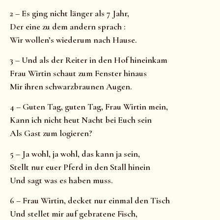
2 – Es ging nicht länger als 7 Jahr,
Der eine zu dem andern sprach :
Wir wollen’s wiederum nach Hause.
3 – Und als der Reiter in den Hof hineinkam
Frau Wirtin schaut zum Fenster hinaus
Mir ihren schwarzbraunen Augen.
4 – Guten Tag, guten Tag, Frau Wirtin mein,
Kann ich nicht heut Nacht bei Euch sein
Als Gast zum logieren?
5 – Ja wohl, ja wohl, das kann ja sein,
Stellt nur euer Pferd in den Stall hinein
Und sagt was es haben muss.
6 – Frau Wirtin, decket nur einmal den Tisch
Und stellet mir auf gebratene Fisch,