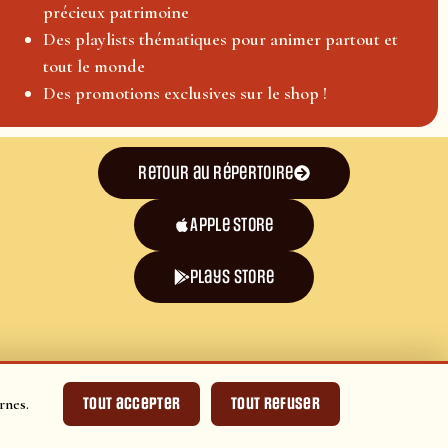
précieux patrimoine
Des playlists thématiques pour animer partout et
tout le monde
Des promotions exclusives sur le shop !
Retour au répertoire
Apple Store
plays store
Tout accepter
Tout refuser
rnes.