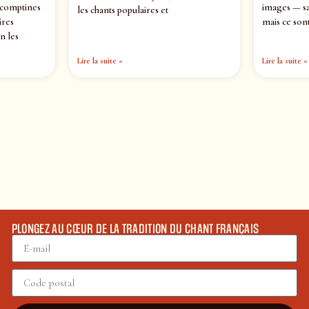
 comptines
images — sa
les chants populaires et
ires
mais ce sont
n les
Lire la suite »
Lire la suite »
PLONGEZ AU CŒUR DE LA TRADITION DU CHANT FRANÇAIS