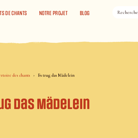
TS DE CHANTS
NOTRE PROJET
BLOG
rtoire des chants
Es trug das Mädelein
rug das Mädelein