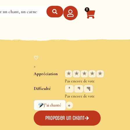
0
♡
+
★
★
★
★
★
Appréciation
Pas encore de vote
Difficulté
Pas encore de vote
0
J’ai chanté
Proposer un chant