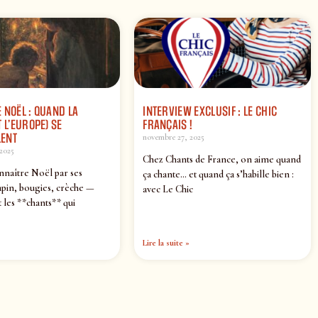
 NOËL : QUAND LA
INTERVIEW EXCLUSIF : LE CHIC
 L’EUROPE) SE
FRANÇAIS !
ENT
novembre 27, 2025
2025
Chez Chants de France, on aime quand
nnaître Noël par ses
ça chante… et quand ça s’habille bien :
pin, bougies, crèche —
avec Le Chic
 les **chants** qui
Lire la suite »