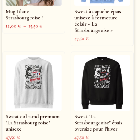
Mug Blanc
Sweat à capuche épais
Strasbourgeoise !
unisexe à fermeture
éclair « La
12,00
€
–
15,50
€
Strasbourgeoise »
47,50
€
Sweat col rond premium
Sweat "La
"La Strasbourgeoise"
Strasbourgeoise" épais
unisexe
oversize pour l'hiver
47,50
€
47,50
€