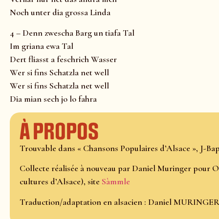
Noch unter dia grossa Linda
4 – Denn zwescha Barg un tiafa Tal
Im griana ewa Tal
Dert fliasst a feschrich Wasser
Wer si fins Schatzla net well
Wer si fins Schatzla net well
Dia mian sech jo lo fahra
À propos
Trouvable dans « Chansons Populaires d’Alsace », J-Bapt
Collecte réalisée à nouveau par Daniel Muringer pour O
cultures d’Alsace), site
Sàmmle
Traduction/adaptation en alsacien : Daniel MURINGE