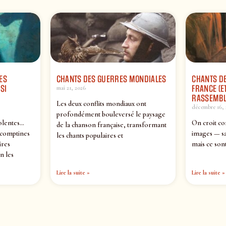
ES
CHANTS DES GUERRES MONDIALES
CHANTS DE
SI
FRANCE (ET
mai 21, 2026
RASSEMBL
Les deux conflits mondiaux ont
décembre 16, 
profondément bouleversé le paysage
olentes…
On croit co
de la chanson française, transformant
 comptines
images — sa
les chants populaires et
ires
mais ce sont
n les
Lire la suite »
Lire la suite »