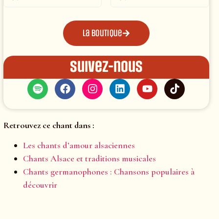
La boutique
Suivez-nous
Retrouvez ce chant dans :
Les chants d’amour alsaciennes
Chants Alsace et traditions musicales
Chants germanophones : Chansons populaires à
découvrir