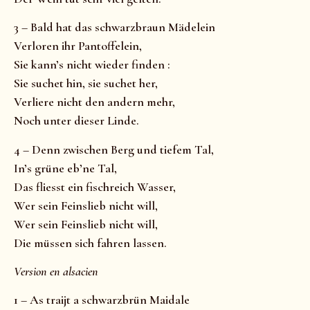
3 – Bald hat das schwarzbraun Mädelein
Verloren ihr Pantoffelein,
Sie kann’s nicht wieder finden :
Sie suchet hin, sie suchet her,
Verliere nicht den andern mehr,
Noch unter dieser Linde.
4 – Denn zwischen Berg und tiefem Tal,
In’s grüne eb’ne Tal,
Das fliesst ein fischreich Wasser,
Wer sein Feinslieb nicht will,
Wer sein Feinslieb nicht will,
Die müssen sich fahren lassen.
Version en alsacien
1 – As traijt a schwarzbrün Maidale