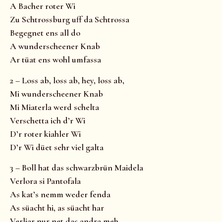
A Bacher roter Wi
Zu Schtrossburg uff da Schtrossa
Begegnet ens all do
A wunderscheener Knab
Ar tüat ens wohl umfassa
2 – Loss ab, loss ab, hey, loss ab,
Mi wunderscheener Knab
Mi Miaterla werd schelta
Verschetta ich d’r Wi
D’r roter kiahler Wi
D’r Wi düet sehr viel galta
3 – Boll hat das schwarzbrün Maidela
Verlora si Pantofala
As kat’s nemm weder fenda
As süacht hi, as süacht har
Verliar nur net das andra meh