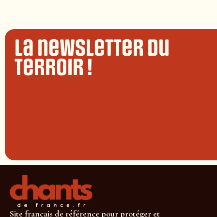
La newsletter du
terroir !
Site français de référence pour protéger et