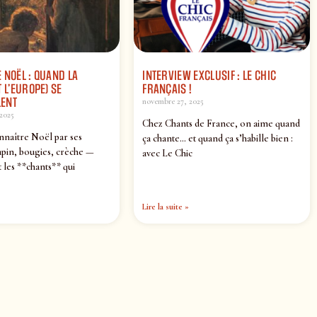
 NOËL : QUAND LA
INTERVIEW EXCLUSIF : LE CHIC
 L’EUROPE) SE
FRANÇAIS !
ENT
novembre 27, 2025
2025
Chez Chants de France, on aime quand
nnaître Noël par ses
ça chante… et quand ça s’habille bien :
pin, bougies, crèche —
avec Le Chic
 les **chants** qui
Lire la suite »