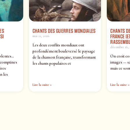
ES
CHANTS DES GUERRES MONDIALES
CHANTS DE
SI
FRANCE (ET
mai 21, 2026
RASSEMBL
Les deux conflits mondiaux ont
décembre 16, 
profondément bouleversé le paysage
olentes…
On croit co
de la chanson française, transformant
 comptines
images — sa
les chants populaires et
ires
mais ce sont
n les
Lire la suite »
Lire la suite »