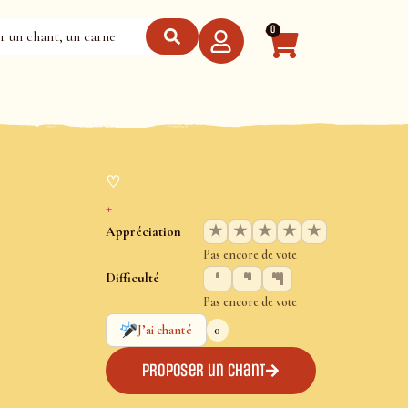
0
♡
+
★
★
★
★
★
Appréciation
Pas encore de vote
Difficulté
Pas encore de vote
0
J’ai chanté
Proposer un chant