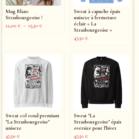
Mug Blanc
Sweat à capuche épais
Strasbourgeoise !
unisexe à fermeture
éclair « La
12,00
€
–
15,50
€
Strasbourgeoise »
47,50
€
Sweat col rond premium
Sweat "La
"La Strasbourgeoise"
Strasbourgeoise" épais
unisexe
oversize pour l'hiver
47,50
€
47,50
€